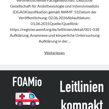
veröffentlichende Fachgesellschaft: Deutsche
Gesellschaft für Anästhesiologie und Intensivmedizin
(DGAI)Klassifikation gemäß AWMF: S1Datum der
Veröffentlichung: 02.06.2026Ablaufdatum:
01.06.2031Quelle/Quelllink:
https://register.awmf.org/de/leitlinien/detail/001-038
Aufklärung, Anamnese und körperliche Untersuchung
Aufklärung in der…
Leitlinie
Weiterlesen
„Die
geburtshilfliche
Analgesie
und
Anästhesie“
der
DGAI