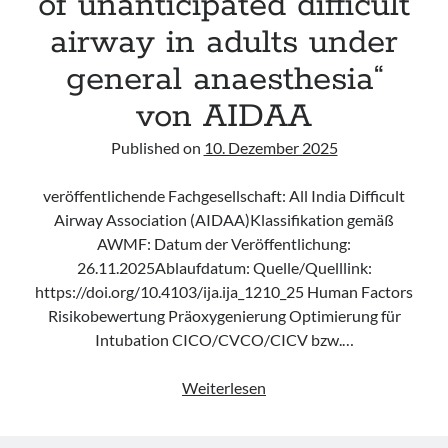
of unanticipated difficult
airway in adults under
general anaesthesia“
von AIDAA
Published on
10. Dezember 2025
veröffentlichende Fachgesellschaft: All India Difficult
Airway Association (AIDAA)Klassifikation gemäß
AWMF: Datum der Veröffentlichung:
26.11.2025Ablaufdatum: Quelle/Quelllink:
https://doi.org/10.4103/ija.ija_1210_25 Human Factors
Risikobewertung Präoxygenierung Optimierung für
Intubation CICO/CVCO/CICV bzw.…
Leitlinie
Weiterlesen
„Management
of