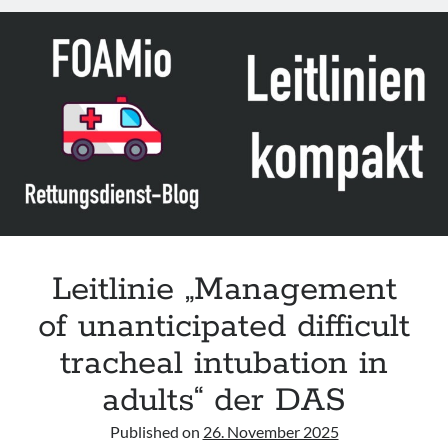
unanticipated
difficult
airway
in
adults
under
general
anaesthesia“
von
AIDAA
Leitlinie „Management
of unanticipated difficult
tracheal intubation in
adults“ der DAS
Published on
26. November 2025