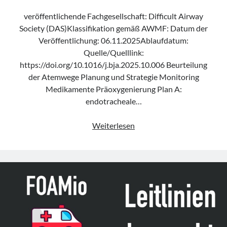
veröffentlichende Fachgesellschaft: Difficult Airway
Society (DAS)Klassifikation gemäß AWMF: Datum der
Veröffentlichung: 06.11.2025Ablaufdatum:
Quelle/Quelllink:
https://doi.org/10.1016/j.bja.2025.10.006 Beurteilung
der Atemwege Planung und Strategie Monitoring
Medikamente Präoxygenierung Plan A:
endotracheale…
Leitlinie
Weiterlesen
„Management
of
unanticipated
difficult
tracheal
intubation
in
adults“