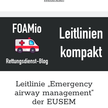
„Difficult
Airway
Management
in
Pediatric
Care“
der
SBA
Leitlinie „Emergency
airway management“
der EUSEM