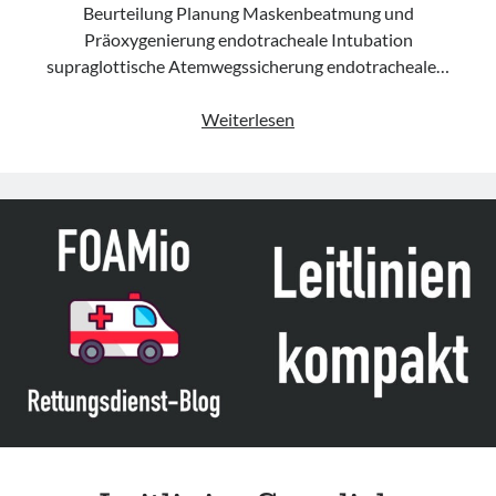
Beurteilung Planung Maskenbeatmung und
Präoxygenierung endotracheale Intubation
supraglottische Atemwegssicherung endotracheale…
Leitlinie
Weiterlesen
„Airway
management
in
patients
living
with
obesity“
der
SOBA