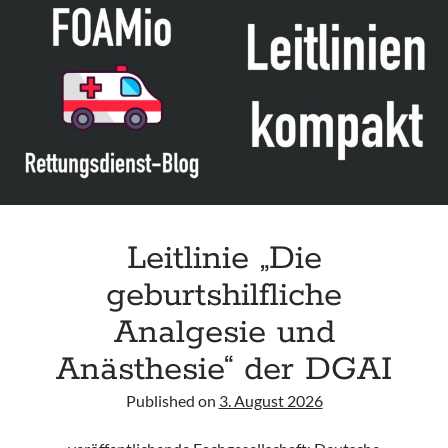
Assessment and Management in the Emergency Department“ der IAEM
Leitlinie „Use of VV ECMO in paediatric patients for the treatment of
acute respiratory failure“ der Polish Society of Anaesthesiology and
Intensive Therapy
Leitlinie „Management of Hypercalcaemia in Adult Patients in the
Emergency Department“ der IAEM
Leitlinie „Behavioural Emergencies in Emergency Departments“ der IFEM
Leitlinie „Die
geburtshilfliche
Analgesie und
Anästhesie“ der DGAI
Published on
3. August 2026