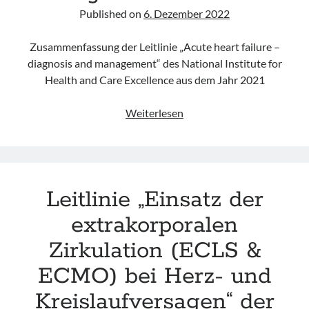
Published on
6. Dezember 2022
Zusammenfassung der Leitlinie „Acute heart failure –
diagnosis and management“ des National Institute for
Health and Care Excellence aus dem Jahr 2021
Leitlinie
Weiterlesen
„Acute
heart
failure
–
Leitlinie „Einsatz der
diagnosis
and
extrakorporalen
management“
Zirkulation (ECLS &
des
NICE
ECMO) bei Herz- und
Kreislaufversagen“ der