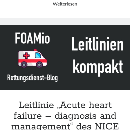
Leitlinie
Weiterlesen
„Diagnosis
and
Treatment
of
Heart
Failure“
der
JCS
&
JHFS
Leitlinie „Acute heart
failure – diagnosis and
management“ des NICE