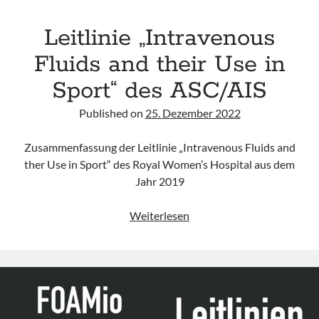
Leitlinie „Intravenous
Fluids and their Use in
Sport“ des ASC/AIS
Published on
25. Dezember 2022
Zusammenfassung der Leitlinie „Intravenous Fluids and
ther Use in Sport“ des Royal Women’s Hospital aus dem
Jahr 2019
Leitlinie
Weiterlesen
„Intravenous
Fluids
and
their
Use
in