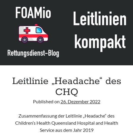
of
Children
presenting
with
Chest
Pain
to
the
Emergency
Department“
des
Leitlinie „Headache“ des
IAEM
CHQ
Published on
26. Dezember 2022
Zusammenfassung der Leitlinie „Headache“ des
Children’s Health Queensland Hospital and Health
Service aus dem Jahr 2019