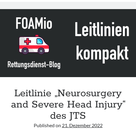
and
Thoracolumbar
Spine
Injury
Evaluation,
Transport
and
Surgery
in
the
Deployed
Setting“
des
Leitlinie „Neurosurgery
JTS
and Severe Head Injury“
des JTS
Published on
21. Dezember 2022