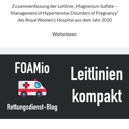
Zusammenfassung der Leitlinie „Magnesium Sulfate –
Management of Hypertensive Disorders of Pregnancy“
des Royal Women’s Hospital aus dem Jahr 2020
Leitlinie
Weiterlesen
„Magnesium
Sulfate
–
Management
of
Hypertensive
Disorders
of
Pregnancy“
des
Royal
Women’s
Hospital