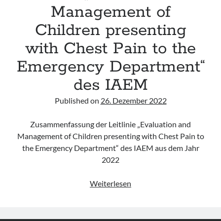
Management of
Leitlinie „Bauchschmerz bei Kindern und Jugendlichen – Bildgebende
Diagnostik“ der GPR
Children presenting
Leitlinie „Erbrechen im Kindes- und Jugendalter – Bildgebende
Diagnostik“ der GPR
with Chest Pain to the
Leitlinie „Kopfschmerzen bei Kindern und Jugendlichen – Bildgebende
Diagnostik“ der GPR
Emergency Department“
des IAEM
Published on
26. Dezember 2022
Zusammenfassung der Leitlinie „Evaluation and
Management of Children presenting with Chest Pain to
the Emergency Department“ des IAEM aus dem Jahr
2022
Leitlinie
Weiterlesen
„Evaluation
and
Management