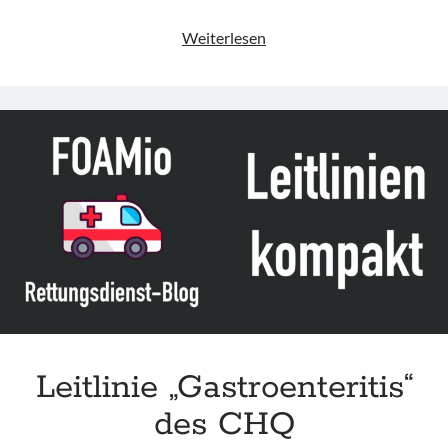
Leitlinie
Weiterlesen
„Headache“
des
CHQ
Leitlinie „Gastroenteritis“
des CHQ