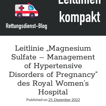
Sport“
des
ASC/AIS
Leitlinie „Magnesium
Sulfate – Management
of Hypertensive
Disorders of Pregnancy“
des Royal Women’s
Hospital
Published on
25. Dezember 2022