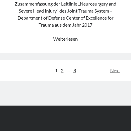
Zusammenfassung der Leitlinie „Neurosurgery and
Severe Head Injury“ des Joint Trauma System –
Department of Defense Center of Excellence for
Trauma aus dem Jahr 2017
Leitlinie
Weiterlesen
„Neurosurgery
and
Severe
Head
Seitennummerierung
1
2
…
8
Next
Injury“
der
des
JTS
Beiträge