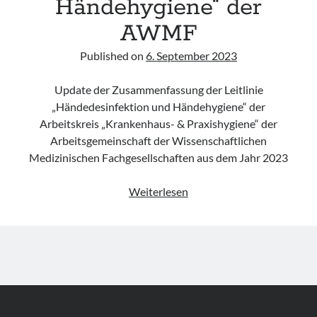
Händehygiene“ der
AWMF
Published on
6. September 2023
Update der Zusammenfassung der Leitlinie
„Händedesinfektion und Händehygiene“ der
Arbeitskreis „Krankenhaus- & Praxishygiene“ der
Arbeitsgemeinschaft der Wissenschaftlichen
Medizinischen Fachgesellschaften aus dem Jahr 2023
Leitlinie
Weiterlesen
„Händedesinfektion
und
Händehygiene“
der
AWMF