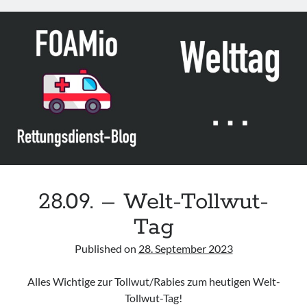
Rettungsdienst“
von
BAND,
DGINA,
DGRe,
BV-
ÄLRD
&
DIVI
28.09. – Welt-Tollwut-
Tag
Published on
28. September 2023
Alles Wichtige zur Tollwut/Rabies zum heutigen Welt-
Tollwut-Tag!