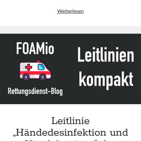
28.09.
Weiterlesen
–
Welt-
Tollwut-
Tag
Leitlinie
„Händedesinfektion und