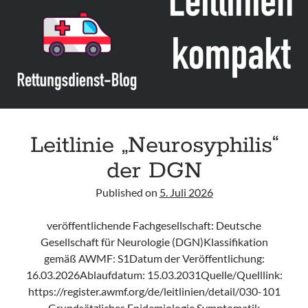
Leitlinie „Bauchschmerz bei Kindern und Jugendlichen – Bildgebende
Diagnostik“ der GPR
Leitlinie „Erbrechen im Kindes- und Jugendalter – Bildgebende
Diagnostik“ der GPR
Leitlinie „Kopfschmerzen bei Kindern und Jugendlichen – Bildgebende
Diagnostik“ der GPR
Leitlinie „Neurosyphilis“
der DGN
Published on
5. Juli 2026
veröffentlichende Fachgesellschaft: Deutsche
Gesellschaft für Neurologie (DGN)Klassifikation
gemäß AWMF: S1Datum der Veröffentlichung:
16.03.2026Ablaufdatum: 15.03.2031Quelle/Quelllink:
https://register.awmf.org/de/leitlinien/detail/030-101
Grundsätzliches Epidemiologie Symptomatik