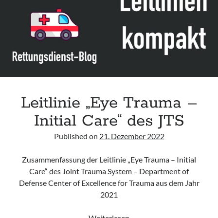
Leitlinie „Management of Hypercalcaemia in Adult Patients in the
Emergency Department“ der IAEM
Leitlinie „Behavioural Emergencies in Emergency Departments“ der IFEM
Leitlinie „Management of Acute Upper Gastrointestinal Bleeding in the
Emergency Department“ der IAEM
Leitlinie „Management of brief resolved unexplained events (BRUE) in
infants“ der CPS
Leitlinie „Eye Trauma –
Initial Care“ des JTS
Published on
21. Dezember 2022
Zusammenfassung der Leitlinie „Eye Trauma – Initial
Care“ des Joint Trauma System – Department of
Defense Center of Excellence for Trauma aus dem Jahr
2021
Leitlinie
Weiterlesen