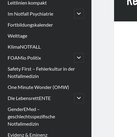
Leitlinien kompakt
open
Im Notfall Psychiatrie
child
menu
Fortbildungskalender
Welttage
KlimaNOTFALL
open
FOAMio Politix
child
menu
Safety First – Fehlerkultur in der
Notfallmedizin
One Minute Wonder (OMW)
open
Die LebensrettENTE
child
menu
GenderEMed –
geschlechtsspezifische
Notfallmedizin
Evidenz & Eminenz