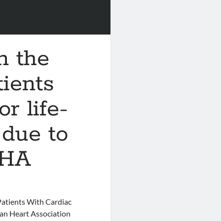
n the
ients
r life-
 due to
AHA
atients With Cardiac
can Heart Association