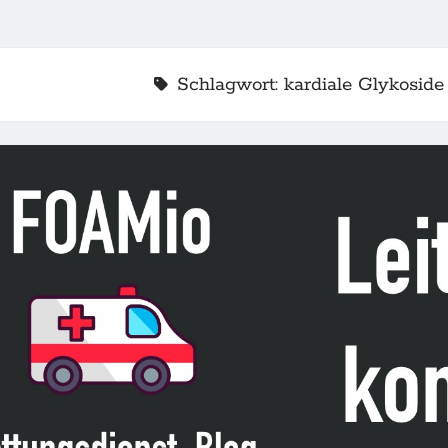
Schlagwort:
kardiale Glykoside
2