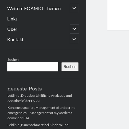
open
Weitere FOAMIO-Themen
child
menu
Links
open
Über
child
menu
open
Kontakt
child
menu
Sidebar
Suchen
Suchen
neueste Posts
Leitlinie „Die geburtshilfliche Analgesie und
Anästhesie“ der DGAI
Konsensuspapier „Management of endocrine
emergencies – Management of myxoedema
coma“ der ETA
Leitlinie „Bauchschmerz bei Kindern und