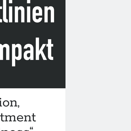
ion,
atment