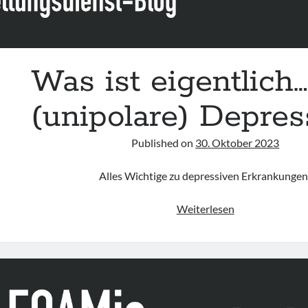
Was ist eigentlich…
(unipolare) Depres
Published on
30. Oktober 2023
Alles Wichtige zu depressiven Erkrankungen
Was
Weiterlesen
ist
eigentlich…
eine
(unipolare)
Depression?