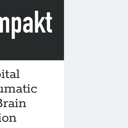
ital
umatic
Brain
ion