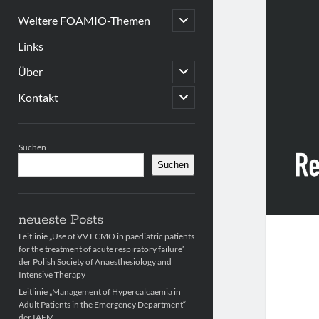
open
Weitere FOAMIO-Themen
child
menu
Links
open
Über
child
menu
open
Kontakt
child
menu
Sidebar
Suchen
Suchen
neueste Posts
Leitlinie „Use of VV ECMO in paediatric patients
for the treatment of acute respiratory failure“
der Polish Society of Anaesthesiology and
Intensive Therapy
Leitlinie „Management of Hypercalcaemia in
Adult Patients in the Emergency Department“
der IAEM