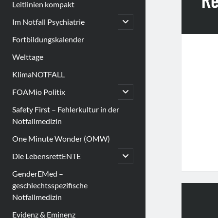
Leitlinien kompakt
open
Im Notfall Psychiatrie
child
menu
Fortbildungskalender
Welttage
KlimaNOTFALL
open
FOAMio Politix
child
menu
Safety First – Fehlerkultur in der
Notfallmedizin
One Minute Wonder (OMW)
open
Die LebensrettENTE
child
menu
GenderEMed –
geschlechtsspezifische
Notfallmedizin
Evidenz & Eminenz