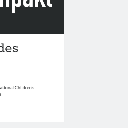
 des
tional Children’s
3