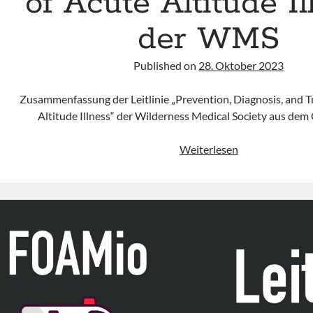
of Acute Altitude Il
der WMS
Published on
28. Oktober 2023
Zusammenfassung der Leitlinie „Prevention, Diagnosis, and 
Altitude Illness“ der Wilderness Medical Society aus de
Leitlinie
Weiterlesen
„Prevention,
Diagnosis,
and
Treatment
of
Acute
Altitude
Illness“
der