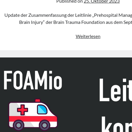
Published on
25. Oktober 2023
Update der Zusammenfassung der Leitlinie „Prehospital Mana
Brain Injury“ der Brain Trauma Foundation aus dem Se
Leitlinie
Weiterlesen
„Prehospital
Management
of
Traumatic
Brain
Injury“
der
Brain
Trauma
Foundation