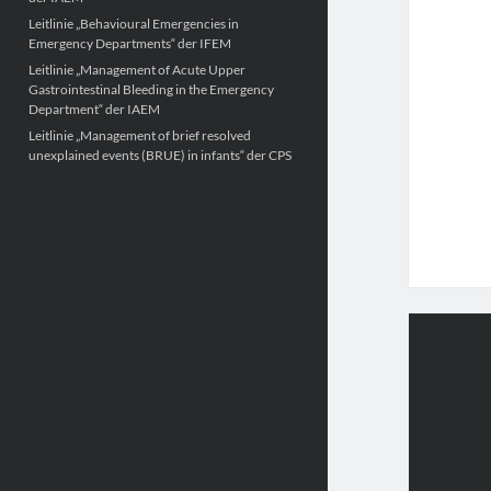
Leitlinie „Behavioural Emergencies in
Emergency Departments“ der IFEM
Leitlinie „Management of Acute Upper
Gastrointestinal Bleeding in the Emergency
Department“ der IAEM
Leitlinie „Management of brief resolved
unexplained events (BRUE) in infants“ der CPS