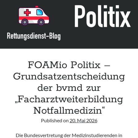
Leitlinie „Management of Hypercalcaemia in Adult Patients in the
Emergency Department“ der IAEM
Leitlinie „Behavioural Emergencies in Emergency Departments“ der IFEM
Leitlinie „Management of Acute Upper Gastrointestinal Bleeding in the
Emergency Department“ der IAEM
Leitlinie „Management of brief resolved unexplained events (BRUE) in
infants“ der CPS
FOAMio Politix –
Grundsatzentscheidung
der bvmd zur
„Facharztweiterbildung
Notfallmedizin“
Published on
20. Mai 2026
Die Bundesvertretung der Medizinstudierenden in