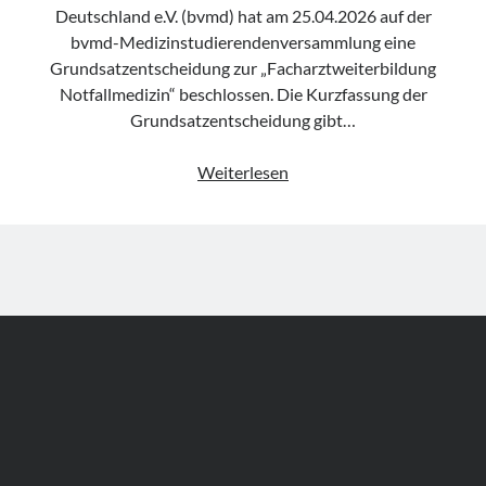
Deutschland e.V. (bvmd) hat am 25.04.2026 auf der
bvmd-Medizinstudierendenversammlung eine
Grundsatzentscheidung zur „Facharztweiterbildung
Notfallmedizin“ beschlossen. Die Kurzfassung der
Grundsatzentscheidung gibt…
FOAMio
Weiterlesen
Politix
–
Grundsatzentscheidung
der
bvmd
zur
„Facharztweiterbildung
Notfallmedizin“