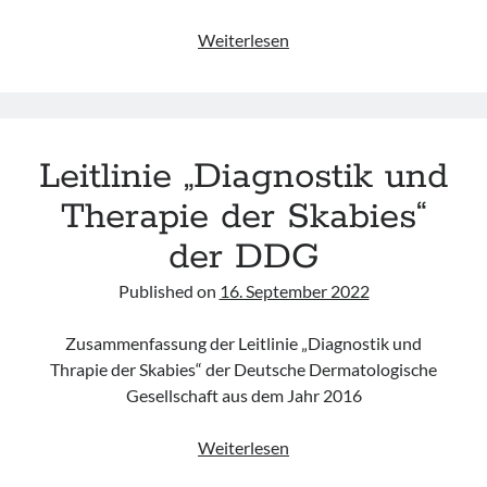
30.01.
Weiterlesen
–
Welt-
NTD-
Tag
Leitlinie „Diagnostik und
(vernachlässigte
Tropenkrankheiten)
Therapie der Skabies“
der DDG
Published on
16. September 2022
Zusammenfassung der Leitlinie „Diagnostik und
Thrapie der Skabies“ der Deutsche Dermatologische
Gesellschaft aus dem Jahr 2016
Leitlinie
Weiterlesen
„Diagnostik