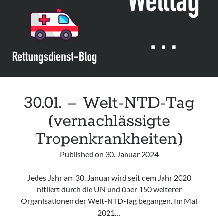
Assessment and Management in the Emergency Department“ der IAEM
Leitlinie „Use of VV ECMO in paediatric patients for the treatment of
acute respiratory failure“ der Polish Society of Anaesthesiology and
Intensive Therapy
Leitlinie „Management of Hypercalcaemia in Adult Patients in the
Emergency Department“ der IAEM
Leitlinie „Behavioural Emergencies in Emergency Departments“ der IFEM
30.01. – Welt-NTD-Tag
(vernachlässigte
Tropenkrankheiten)
Published on
30. Januar 2024
Jedes Jahr am 30. Januar wird seit dem Jahr 2020
initiiert durch die UN und über 150 weiteren
Organisationen der Welt-NTD-Tag begangen. Im Mai
2021…