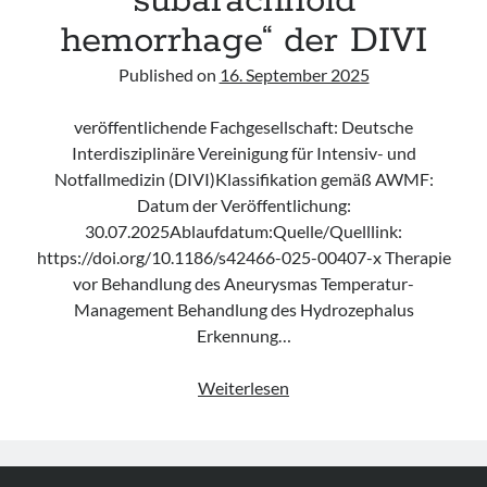
subarachnoid
hemorrhage“ der DIVI
Published on
16. September 2025
veröffentlichende Fachgesellschaft: Deutsche
Interdisziplinäre Vereinigung für Intensiv- und
Notfallmedizin (DIVI)Klassifikation gemäß AWMF:
Datum der Veröffentlichung:
30.07.2025Ablaufdatum:Quelle/Quelllink:
https://doi.org/10.1186/s42466-025-00407-x Therapie
vor Behandlung des Aneurysmas Temperatur-
Management Behandlung des Hydrozephalus
Erkennung…
Konsensusstatement
Weiterlesen
„Acute
care
of