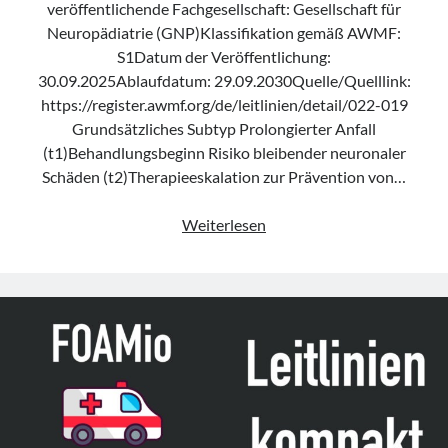
veröffentlichende Fachgesellschaft: Gesellschaft für
Neuropädiatrie (GNP)Klassifikation gemäß AWMF:
S1Datum der Veröffentlichung:
30.09.2025Ablaufdatum: 29.09.2030Quelle/Quelllink:
https://register.awmf.org/de/leitlinien/detail/022-019
Grundsätzliches Subtyp Prolongierter Anfall
(t1)Behandlungsbeginn Risiko bleibender neuronaler
Schäden (t2)Therapieeskalation zur Prävention von…
Leitlinie
Weiterlesen
„Behandlung
des
Status
epilepticus
im
Kindesalter
(jenseits
der
Neugeborenenperiode)“