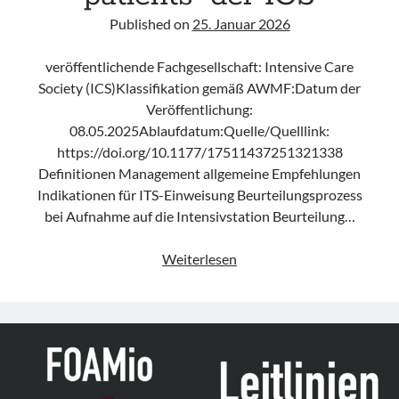
Published on
25. Januar 2026
veröffentlichende Fachgesellschaft: Intensive Care
Society (ICS)Klassifikation gemäß AWMF:Datum der
Veröffentlichung:
08.05.2025Ablaufdatum:Quelle/Quelllink:
https://doi.org/10.1177/17511437251321338
Definitionen Management allgemeine Empfehlungen
Indikationen für ITS-Einweisung Beurteilungsprozess
bei Aufnahme auf die Intensivstation Beurteilung…
Leitlinie
Weiterlesen
„Acute
management
of
status
epilepticus
in