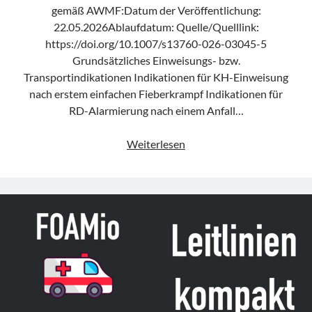
gemäß AWMF:Datum der Veröffentlichung:
22.05.2026Ablaufdatum: Quelle/Quelllink:
https://doi.org/10.1007/s13760-026-03045-5
Grundsätzliches Einweisungs- bzw.
Transportindikationen Indikationen für KH-Einweisung
nach erstem einfachen Fieberkrampf Indikationen für
RD-Alarmierung nach einem Anfall…
Konsensuspapier
Weiterlesen
„Diagnostics
and
treatment
of
acute
convulsive
seizures
in
children“