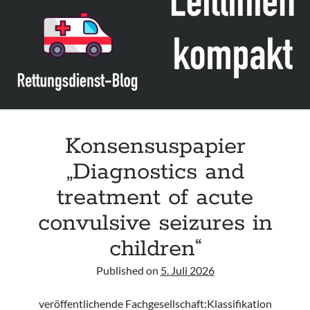
Leitlinie „Die geburtshilfliche Analgesie und Anästhesie“ der DGAI
Konsensuspapier „Management of endocrine emergencies –
Management of myxoedema coma“ der ETA
Leitlinie „Bauchschmerz bei Kindern und Jugendlichen – Bildgebende
Diagnostik“ der GPR
Konsensuspapier
„Diagnostics and
treatment of acute
convulsive seizures in
children“
Published on
5. Juli 2026
veröffentlichende Fachgesellschaft:Klassifikation