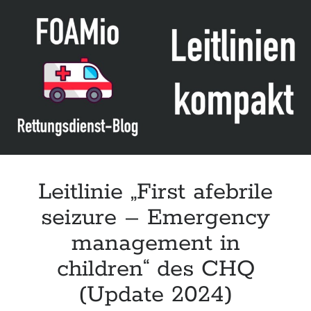
young
people
and
adults“
des
NICE
(Update
2025)
Leitlinie „First afebrile
seizure – Emergency
management in
children“ des CHQ
(Update 2024)