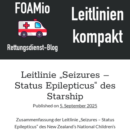
aneurysmal
subarachnoid
hemorrhage“
der
DIVI
Leitlinie „Seizures –
Status Epilepticus“ des
Starship
Published on
5. September 2025
Zusammenfassung der Leitlinie „Seizures – Status
Epilepticus“ des New Zealand’s National Children’s