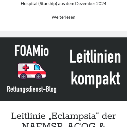
Hospital (Starship) aus dem Dezember 2024
Leitlinie
Weiterlesen
„Seizures
–
Status
Epilepticus“
des
Starship
Leitlinie „Eclampsia“ der
NAEMSP, ACOG &