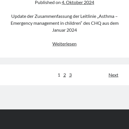
Published on
4. Oktober 2024
Update der Zusammenfassung der Leitlinie „Asthma –
Emergency management in children“ des CHQ aus dem
Januar 2024
Leitlinie
Weiterlesen
„First
afebrile
seizure
–
Seitennummerierung
1
2
3
Next
Emergency
der
management
in
Beiträge
children“
des
CHQ
(Update
2024)