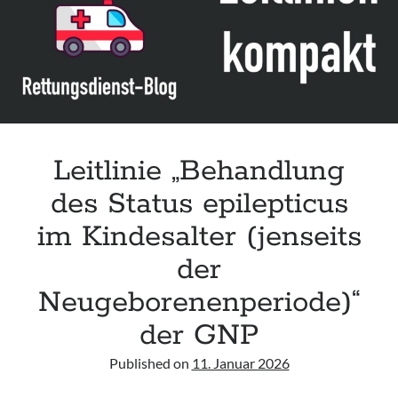
adult
patients“
der
ICS
Leitlinie „Behandlung
des Status epilepticus
im Kindesalter (jenseits
der
Neugeborenenperiode)“
der GNP
Published on
11. Januar 2026