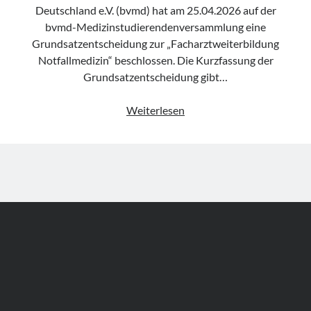
Deutschland e.V. (bvmd) hat am 25.04.2026 auf der
bvmd-Medizinstudierendenversammlung eine
Grundsatzentscheidung zur „Facharztweiterbildung
Notfallmedizin“ beschlossen. Die Kurzfassung der
Grundsatzentscheidung gibt…
FOAMio
Weiterlesen
Politix
–
Grundsatzentscheidung
der
bvmd
zur
„Facharztweiterbildung
Notfallmedizin“