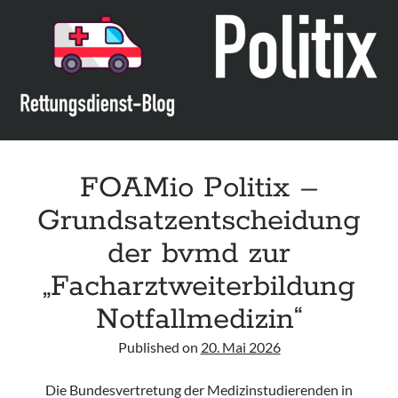
Assessment and Management in the Emergency Department“ der IAEM
Leitlinie „Use of VV ECMO in paediatric patients for the treatment of
acute respiratory failure“ der Polish Society of Anaesthesiology and
Intensive Therapy
Leitlinie „Management of Hypercalcaemia in Adult Patients in the
Emergency Department“ der IAEM
Leitlinie „Behavioural Emergencies in Emergency Departments“ der IFEM
FOAMio Politix –
Grundsatzentscheidung
der bvmd zur
„Facharztweiterbildung
Notfallmedizin“
Published on
20. Mai 2026
Die Bundesvertretung der Medizinstudierenden in