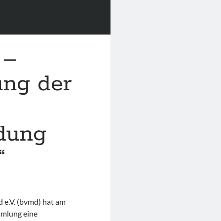
 –
ung der
ldung
“
 e.V. (bvmd) hat am
mlung eine