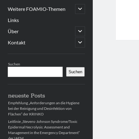
open
Weitere FOAMIO-Themen
child
menu
Links
open
Über
child
menu
open
Kontakt
child
menu
Sidebar
Suchen
Suchen
neueste Posts
Empfehlung „Anforderungen an die Hygiene
bei der Reinigung und Desinfektion von
Flächen“ der KRINKO
Leitlinie „Stevens-Johnson Syndrome/Toxic
Epidermal Necrolysis: Assessment and
Management in the Emergency Department“
der IAEM