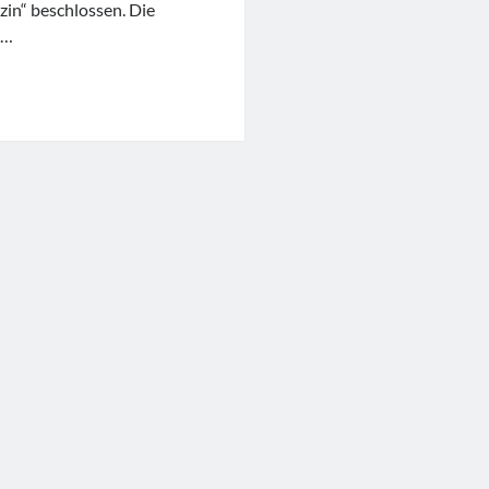
in“ beschlossen. Die
t…
cheidung
rbildung