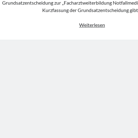
Grundsatzentscheidung zur „Facharztweiterbildung Notfallmediz
Kurzfassung der Grundsatzentscheidung gib
FOAMio
Weiterlesen
Politix
–
Grundsatzents
der
bvmd
zur
„Facharztweite
Notfallmedizin“