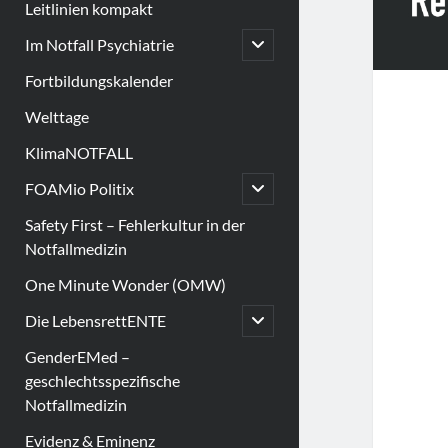
Leitlinien kompakt
open
Im Notfall Psychiatrie
child
menu
Fortbildungskalender
Welttage
KlimaNOTFALL
open
FOAMio Politix
child
menu
Safety First – Fehlerkultur in der
Notfallmedizin
One Minute Wonder (OMW)
open
Die LebensrettENTE
child
menu
GenderEMed –
geschlechtsspezifische
Notfallmedizin
Evidenz & Eminenz