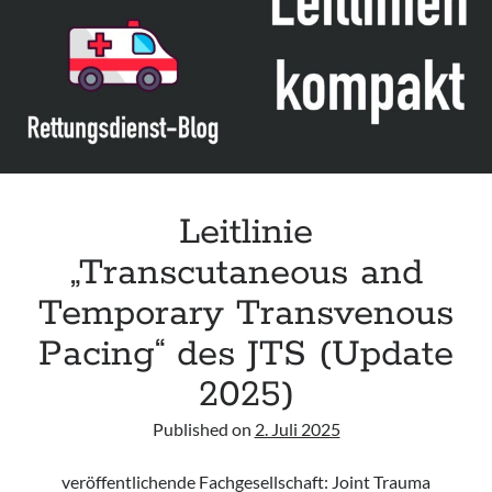
infants“ der CPS
Leitlinie „Palliativmedizin für Patient:innen mit einer nicht heilbaren
Krebserkrankung“ der DG Palliativmedizin
Connecting & Acting – Zivilschutz-Hubschrauber (ZSH)
Leitlinie „Die geburtshilfliche Analgesie und Anästhesie“ der DGAI
Leitlinie
„Transcutaneous and
Temporary Transvenous
Pacing“ des JTS (Update
2025)
Published on
2. Juli 2025
veröffentlichende Fachgesellschaft: Joint Trauma