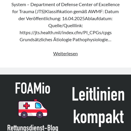
System – Department of Defense Center of Excellence
for Trauma (JTS)Klassifikation gemäß AWMF: Datum
der Veröffentlichung: 16.04.2025Ablaufdatum:
Quelle/Quelllink:
https://jts.health.mil/index.cfm/PI_CPGs/cpgs
Grundsätzliches Ätiologie Pathophysiologie…
Leitlinie
Weiterlesen
„Transcutaneous
and
Temporary
Transvenous
Pacing“
des
JTS
(Update
2025)