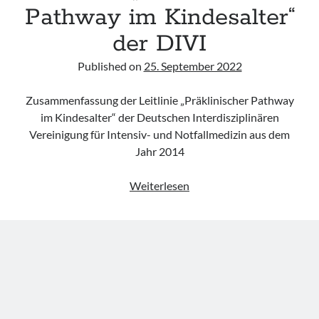
Pathway im Kindesalter“
Leitlinie „Bauchschmerz bei Kindern und Jugendlichen – Bildgebende
Diagnostik“ der GPR
der DIVI
Leitlinie „Erbrechen im Kindes- und Jugendalter – Bildgebende
Diagnostik“ der GPR
Published on
25. September 2022
Leitlinie „Kopfschmerzen bei Kindern und Jugendlichen – Bildgebende
Diagnostik“ der GPR
Zusammenfassung der Leitlinie „Präklinischer Pathway
im Kindesalter“ der Deutschen Interdisziplinären
Vereinigung für Intensiv- und Notfallmedizin aus dem
Jahr 2014
Leitlinie
Weiterlesen
„Präklinischer
Pathway
im
Kindesalter“
der
DIVI