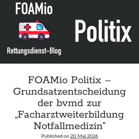
Leitlinie „Management of Hypercalcaemia in Adult Patients in the
Emergency Department“ der IAEM
Leitlinie „Behavioural Emergencies in Emergency Departments“ der IFEM
Leitlinie „Management of Acute Upper Gastrointestinal Bleeding in the
Emergency Department“ der IAEM
Leitlinie „Management of brief resolved unexplained events (BRUE) in
infants“ der CPS
FOAMio Politix –
Grundsatzentscheidung
der bvmd zur
„Facharztweiterbildung
Notfallmedizin“
Published on
20. Mai 2026