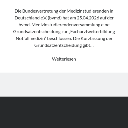
Die Bundesvertretung der Medizinstudierenden in
Deutschland e.V. (bvmd) hat am 25.04.2026 auf der
bvmd-Medizinstudierendenversammlung eine
Grundsatzentscheidung zur „Facharztweiterbildung
Notfallmedizin“ beschlossen. Die Kurzfassung der
Grundsatzentscheidung gibt…
FOAMio
Weiterlesen
Politix
–
Grundsatzentscheidung
der
bvmd
zur
„Facharztweiterbildung
Notfallmedizin“