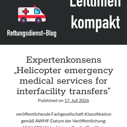
Leitlinie „Bauchschmerz bei Kindern und Jugendlichen – Bildgebende
Diagnostik“ der GPR
Leitlinie „Erbrechen im Kindes- und Jugendalter – Bildgebende
Diagnostik“ der GPR
Leitlinie „Kopfschmerzen bei Kindern und Jugendlichen – Bildgebende
Diagnostik“ der GPR
Expertenkonsens
„Helicopter emergency
medical services for
interfacility transfers“
Published on
17. Juli 2026
veröffentlichende Fachgesellschaft:Klassifikation
gemäß AWMF:Datum der Veröffentlichung: