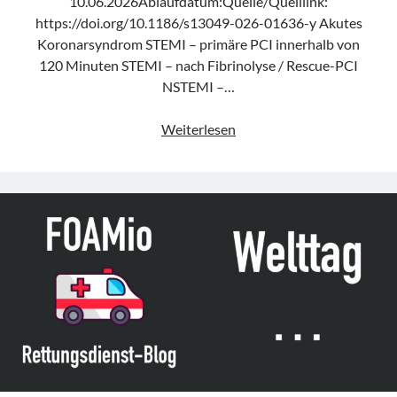
10.06.2026Ablaufdatum:Quelle/Quelllink:
https://doi.org/10.1186/s13049-026-01636-y Akutes
Koronarsyndrom STEMI – primäre PCI innerhalb von
120 Minuten STEMI – nach Fibrinolyse / Rescue-PCI
NSTEMI –…
Expertenkonsens
Weiterlesen
„Helicopter
emergency
medical
services
for
interfacility
transfers“