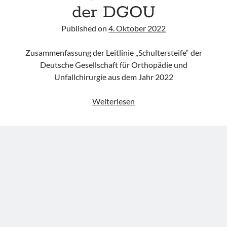
acute respiratory failure“ der Polish Society of Anaesthesiology and
der DGOU
Intensive Therapy
Leitlinie „Management of Hypercalcaemia in Adult Patients in the
Published on
4. Oktober 2022
Emergency Department“ der IAEM
Leitlinie „Behavioural Emergencies in Emergency Departments“ der IFEM
Zusammenfassung der Leitlinie „Schultersteife“ der
Leitlinie „Management of Acute Upper Gastrointestinal Bleeding in the
Deutsche Gesellschaft für Orthopädie und
Emergency Department“ der IAEM
Unfallchirurgie aus dem Jahr 2022
Leitlinie
Weiterlesen
„Schultersteife“
der
DGOU