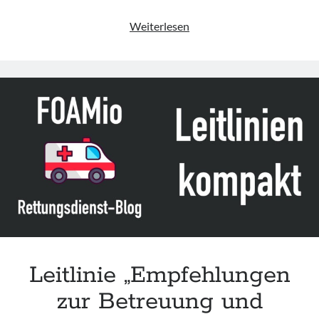
GenderEMed
Weiterlesen
–
Was
ist
„chemische
Unterwerfung“?
Leitlinie „Empfehlungen
zur Betreuung und