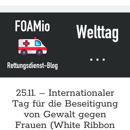
zur
Betreuung
und
Versorgung
von
weiblichen
Betroffenen
sexualisierter
Gewalt“
der
DGGG
25.11. – Internationaler
Tag für die Beseitigung
von Gewalt gegen
Frauen (White Ribbon