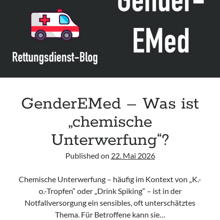
Leitlinie „Bauchschmerz bei Kindern und Jugendlichen – Bildgebende
Diagnostik“ der GPR
Leitlinie „Erbrechen im Kindes- und Jugendalter – Bildgebende
Diagnostik“ der GPR
Leitlinie „Kopfschmerzen bei Kindern und Jugendlichen – Bildgebende
Diagnostik“ der GPR
GenderEMed – Was ist
„chemische
Unterwerfung“?
Published on
22. Mai 2026
Chemische Unterwerfung – häufig im Kontext von „K.-
o.-Tropfen“ oder „Drink Spiking“ – ist in der
Notfallversorgung ein sensibles, oft unterschätztes
Thema. Für Betroffene kann sie…