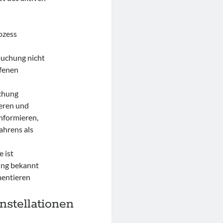
ozess
uchung nicht
ffenen
chung
eren und
informieren,
ahrens als
 ist
ng bekannt
umentieren
stellationen