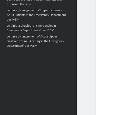
Intensive Therapy
Leitlinie „Management of Hypercalcaemia in
Adult Patients in the Emergency Department“
der IAEM
Leitlinie „Behavioural Emergencies in
Emergency Departments“ der IFEM
Leitlinie „Management of Acute Upper
Gastrointestinal Bleeding in the Emergency
Department“ der IAEM