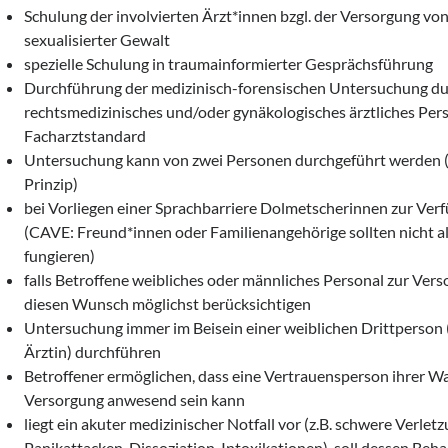
Schulung der involvierten Ärzt*innen bzgl. der Versorgung vo
sexualisierter Gewalt
spezielle Schulung in traumainformierter Gesprächsführung
Durchführung der medizinisch-forensischen Untersuchung dur
rechtsmedizinisches und/oder gynäkologisches ärztliches Pe
Facharztstandard
Untersuchung kann von zwei Personen durchgeführt werden 
Prinzip)
bei Vorliegen einer Sprachbarriere Dolmetscherinnen zur Verf
(CAVE: Freund*innen oder Familienangehörige sollten nicht a
fungieren)
falls Betroffene weibliches oder männliches Personal zur Vers
diesen Wunsch möglichst berücksichtigen
Untersuchung immer im Beisein einer weiblichen Drittperson 
Ärztin) durchführen
Betroffener ermöglichen, dass eine Vertrauensperson ihrer Wa
Versorgung anwesend sein kann
liegt ein akuter medizinischer Notfall vor (z.B. schwere Verlet
Panikattacken, Dissoziation, Intoxikationen), soll dessen Beha