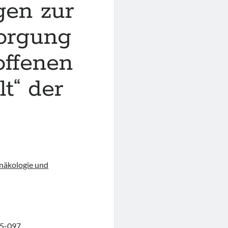
gen zur
orgung
offenen
t“ der
ynäkologie und
015-097