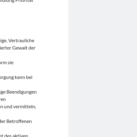
ige, Vertrauliche
ierter Gewalt der
orm sie
orgung kann bei
tige Beendigungen
ren
n und vermitteln,
der Betroffenen
pt des aktiven