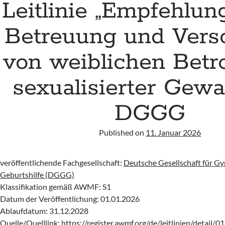
Leitlinie „Empfehlun
Betreuung und Vers
von weiblichen Betr
sexualisierter Gewal
DGGG
Published on
11. Januar 2026
veröffentlichende Fachgesellschaft:
Deutsche Gesellschaft für G
Geburtshilfe (DGGG)
Klassifikation gemäß AWMF: S1
Datum der Veröffentlichung: 01.01.2026
Ablaufdatum: 31.12.2028
Quelle/Quelllink:
https://register.awmf.org/de/leitlinien/detail/