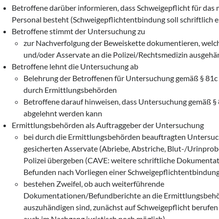
Betroffene darüber informieren, dass Schweigepflicht für das 
Personal besteht (Schweigepflichtentbindung soll schriftlich e
Betroffene stimmt der Untersuchung zu
zur Nachverfolgung der Beweiskette dokumentieren, wel
und/oder Asservate an die Polizei/Rechtsmedizin ausgeh
Betroffene lehnt die Untersuchung ab
Belehrung der Betroffenen für Untersuchung gemäß § 81c 
durch Ermittlungsbehörden
Betroffene darauf hinweisen, dass Untersuchung gemäß §
abgelehnt werden kann
Ermittlungsbehörden als Auftraggeber der Untersuchung
bei durch die Ermittlungsbehörden beauftragten Untersuc
gesicherten Asservate (Abriebe, Abstriche, Blut-/Urinprob
Polizei übergeben (CAVE: weitere schriftliche Dokumenta
Befunden nach Vorliegen einer Schweigepflichtentbindun
bestehen Zweifel, ob auch weiterführende
Dokumentationen/Befundberichte an die Ermittlungsbeh
auszuhändigen sind, zunächst auf Schweigepflicht berufen 
auch im Nachgang juristisch noch möglich)