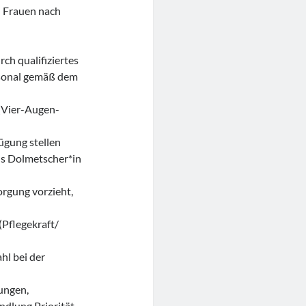
n Frauen nach
ch qualifiziertes
rsonal gemäß dem
(Vier-Augen-
ügung stellen
ls Dolmetscher*in
orgung vorzieht,
(Pflegekraft/
hl bei der
zungen,
ndlung Priorität