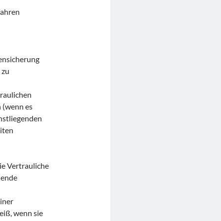
fahren
rensicherung
 zu
traulichen
n (wenn es
hstliegenden
iten
ie Vertrauliche
hende
iner
iß, wenn sie