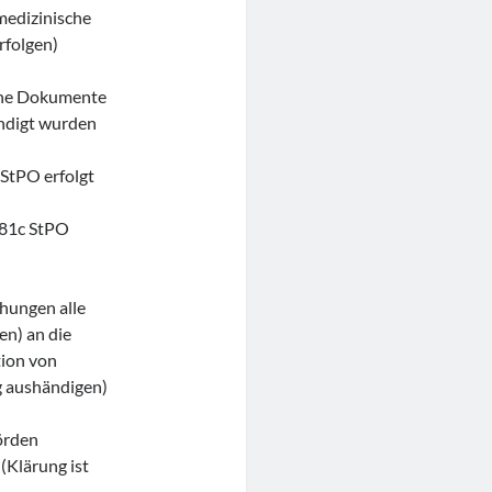
medizinische
rfolgen)
che Dokumente
ändigt wurden
StPO erfolgt
 81c StPO
hungen alle
en) an die
tion von
g aushändigen)
örden
(Klärung ist