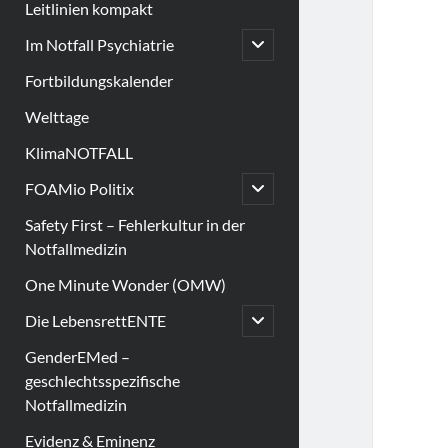
Leitlinien kompakt
open
Im Notfall Psychiatrie
child
menu
Fortbildungskalender
Welttage
KlimaNOTFALL
open
FOAMio Politix
child
menu
Safety First – Fehlerkultur in der
Notfallmedizin
One Minute Wonder (OMW)
open
Die LebensrettENTE
child
menu
GenderEMed –
geschlechtsspezifische
Notfallmedizin
Evidenz & Eminenz