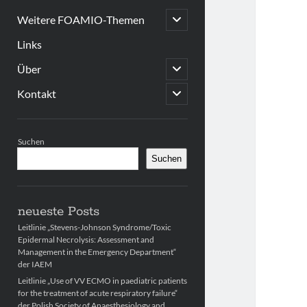
open
Weitere FOAMIO-Themen
child
menu
Links
open
Über
child
menu
open
Kontakt
child
menu
Sidebar
Suchen
Suchen
neueste Posts
Leitlinie „Stevens-Johnson Syndrome/Toxic
Epidermal Necrolysis: Assessment and
Management in the Emergency Department“
der IAEM
Leitlinie „Use of VV ECMO in paediatric patients
for the treatment of acute respiratory failure“
der Polish Society of Anaesthesiology and