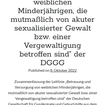
weiblichen
jugendärztlichen
Praxis“
Minderjährigen, die
der
mutmaßlich von akuter
DAKJ
sexualisierter Gewalt
bzw. einer
Vergewaltigung
betroffen sind“ der
DGGG
Published on
8. Oktober 2022
Zusammenfassung der Leitlinie „Betreuung und
Versorgung von weiblichen Minderjährigen, die
mutmaßlich von akuter sexualisierter Gewalt bzw. einer
Vergewaltigung betroffen sind“ der Deutschen
Gesellschaft für Gynäkologie und Geburtshilfe aus dem