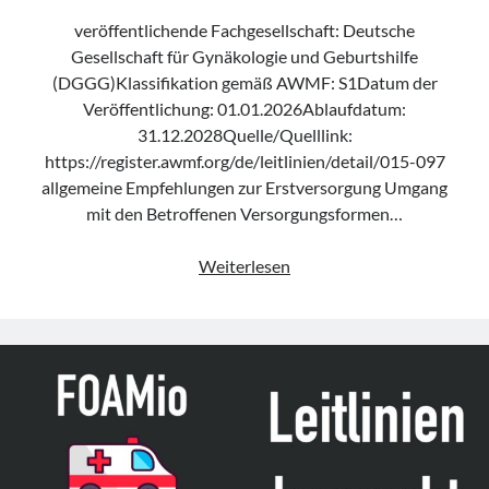
veröffentlichende Fachgesellschaft: Deutsche
Gesellschaft für Gynäkologie und Geburtshilfe
(DGGG)Klassifikation gemäß AWMF: S1Datum der
Veröffentlichung: 01.01.2026Ablaufdatum:
31.12.2028Quelle/Quelllink:
https://register.awmf.org/de/leitlinien/detail/015-097
allgemeine Empfehlungen zur Erstversorgung Umgang
mit den Betroffenen Versorgungsformen…
Leitlinie
Weiterlesen
„Empfehlungen
zur
Betreuung
und
Versorgung
von
weiblichen
Betroffenen