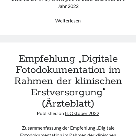
Jahr 2022
Empfehlung
Weiterlesen
„Betreuung
und
Versorgung
von
Empfehlung „Digitale
weiblichen
Minderjährigen,
Fotodokumentation im
die
Rahmen der klinischen
mutmaßlich
von
Erstversorgung“
akuter
(Ärzteblatt)
sexualisierter
Gewalt
Published on
8. Oktober 2022
bzw.
einer
Zusammenfassung der Empfehlung „Digitale
Vergewaltigung
Fotodokumentation im Rahmen der klinischen