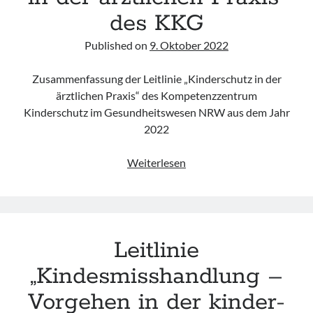
des KKG
Published on
9. Oktober 2022
Zusammenfassung der Leitlinie „Kinderschutz in der
ärztlichen Praxis“ des Kompetenzzentrum
Kinderschutz im Gesundheitswesen NRW aus dem Jahr
2022
Leitlinie
Weiterlesen
„Kinderschutz
in
der
ärztlichen
Leitlinie
Praxis“
des
„Kindesmisshandlung –
KKG
Vorgehen in der kinder-