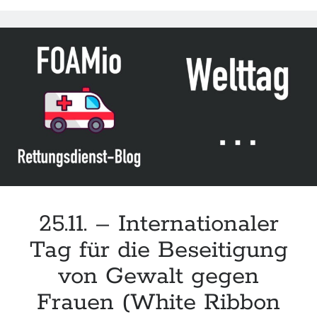
management
of
non-
fatal
strangulation
in
acute
and
emergency
care
services“
des
IFAS
25.11. – Internationaler
(Update
Tag für die Beseitigung
2025)
von Gewalt gegen
Frauen (White Ribbon