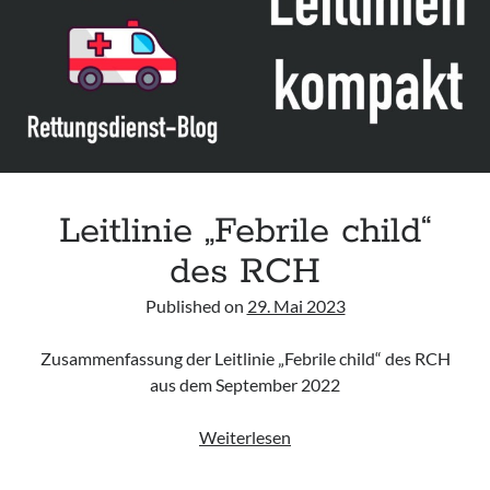
Leitlinie „Bauchschmerz bei Kindern und Jugendlichen – Bildgebende
Diagnostik“ der GPR
Leitlinie „Erbrechen im Kindes- und Jugendalter – Bildgebende
Diagnostik“ der GPR
Leitlinie „Kopfschmerzen bei Kindern und Jugendlichen – Bildgebende
Diagnostik“ der GPR
Leitlinie „Febrile child“
des RCH
Published on
29. Mai 2023
Zusammenfassung der Leitlinie „Febrile child“ des RCH
aus dem September 2022
Leitlinie
Weiterlesen
„Febrile
child“