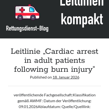
Leitlinie „Bauchschmerz bei Kindern und Jugendlichen – Bildgebende
Diagnostik“ der GPR
Leitlinie „Erbrechen im Kindes- und Jugendalter – Bildgebende
Diagnostik“ der GPR
Leitlinie „Kopfschmerzen bei Kindern und Jugendlichen – Bildgebende
Diagnostik“ der GPR
Leitlinie „Cardiac arrest
in adult patients
following burn injury“
Published on
18. Januar 2026
veröffentlichende Fachgesellschaft:Klassifikation
gemäß AWMF: Datum der Veröffentlichung:
09.01.2026Ablaufdatum: Quelle/Quelllink: