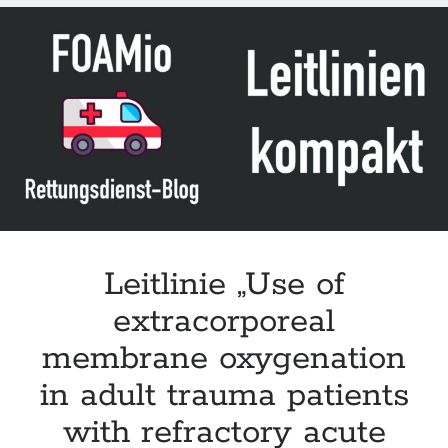
Verletzungen
des
Erwachsenen“
der
DGV
(Update
2025)
Leitlinie „Use of
extracorporeal
membrane oxygenation
in adult trauma patients
with refractory acute