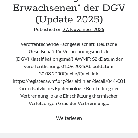
Erwachsenen“ der DGV
(Update 2025)
Published on
27. November 2025
veröffentlichende Fachgesellschaft: Deutsche
Gesellschaft für Verbrennungsmedizin
(DGV)Klassifikation gemäß AWMF: S2kDatum der
Veröffentlichung: 01.09.2025Ablaufdatum:
30.08.2030Quelle/Quelllink:
https://register.awmf.org/de/leitlinien/detail/044-001
Grundsätzliches Epidemiologie Beurteilung der
Verbrennung lokale Einschätzung thermischer
Verletzungen Grad der Verbrennung…
Leitlinie
Weiterlesen
„Behandlung
thermischer