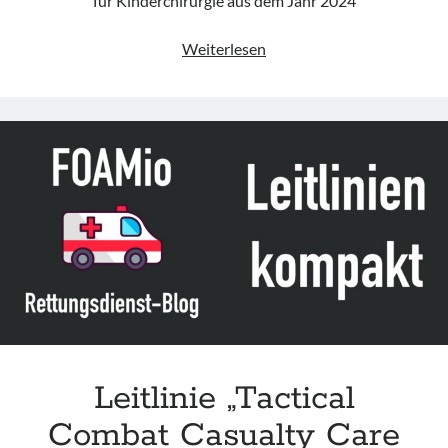
für Kinderchirurgie aus dem Jahr 2024
Leitlinie
Weiterlesen
„Behandlung
thermischer
Verletzungen
im
Kindesalter
(Verbrennung,
Verbrühung)“
der
DGKCH
(Update
2024)
Leitlinie „Tactical
Combat Casualty Care