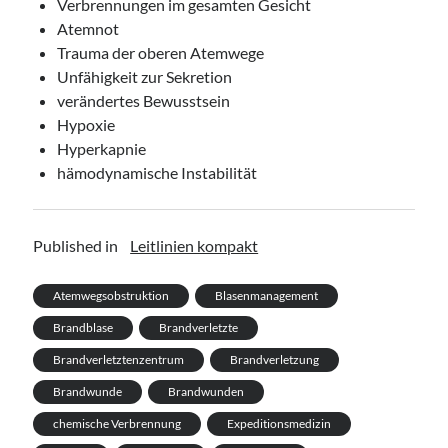
Verbrennungen im gesamten Gesicht
Atemnot
Trauma der oberen Atemwege
Unfähigkeit zur Sekretion
verändertes Bewusstsein
Hypoxie
Hyperkapnie
hämodynamische Instabilität
Published in
Leitlinien kompakt
Atemwegsobstruktion
Blasenmanagement
Brandblase
Brandverletzte
Brandverletztenzentrum
Brandverletzung
Brandwunde
Brandwunden
chemische Verbrennung
Expeditionsmedizin