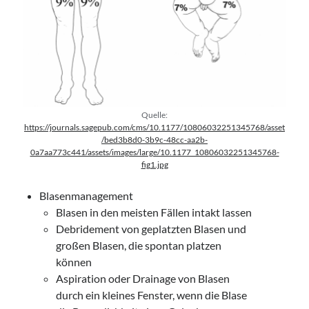
Quelle:
https://journals.sagepub.com/cms/10.1177/10806032251345768/asset
/bed3b8d0-3b9c-48cc-aa2b-
0a7aa773c441/assets/images/large/10.1177_10806032251345768-
fig1.jpg
Blasenmanagement
Blasen in den meisten Fällen intakt lassen
Debridement von geplatzten Blasen und
großen Blasen, die spontan platzen
können
Aspiration oder Drainage von Blasen
durch ein kleines Fenster, wenn die Blase