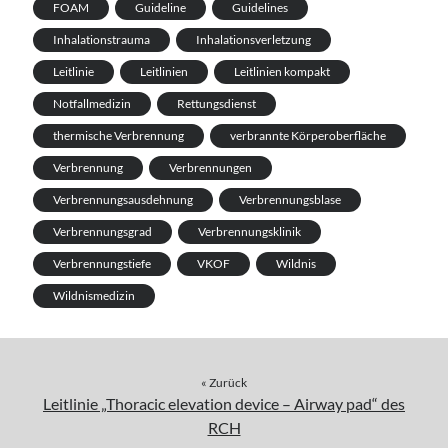
FOAM
Guideline
Guidelines
Inhalationstrauma
Inhalationsverletzung
Leitlinie
Leitlinien
Leitlinien kompakt
Notfallmedizin
Rettungsdienst
thermische Verbrennung
verbrannte Körperoberfläche
Verbrennung
Verbrennungen
Verbrennungsausdehnung
Verbrennungsblase
Verbrennungsgrad
Verbrennungsklinik
Verbrennungstiefe
VKOF
Wildnis
Wildnismedizin
« Zurück
Leitlinie „Thoracic elevation device – Airway pad“ des
RCH