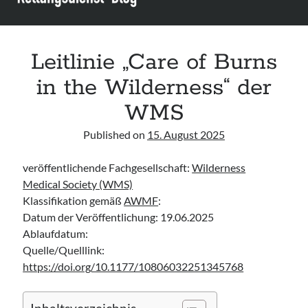
Assessment and Management in the Emergency Department“ der IAEM
Leitlinie „Use of VV ECMO in paediatric patients for the treatment of
acute respiratory failure“ der Polish Society of Anaesthesiology and
Intensive Therapy
Leitlinie „Care of Burns
Leitlinie „Management of Hypercalcaemia in Adult Patients in the
Emergency Department“ der IAEM
in the Wilderness“ der
Leitlinie „Behavioural Emergencies in Emergency Departments“ der IFEM
WMS
Published on
15. August 2025
veröffentlichende Fachgesellschaft:
Wilderness
Medical Society (WMS)
Klassifikation gemäß
AWMF
:
Datum der Veröffentlichung: 19.06.2025
Ablaufdatum:
Quelle/Quelllink:
https://doi.org/10.1177/10806032251345768