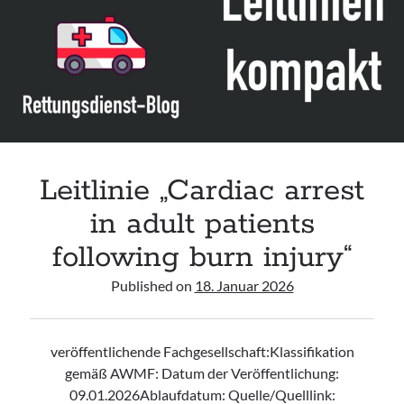
Assessment and Management in the Emergency Department“ der IAEM
Leitlinie „Use of VV ECMO in paediatric patients for the treatment of
acute respiratory failure“ der Polish Society of Anaesthesiology and
Intensive Therapy
Leitlinie „Management of Hypercalcaemia in Adult Patients in the
Emergency Department“ der IAEM
Leitlinie „Behavioural Emergencies in Emergency Departments“ der IFEM
Leitlinie „Cardiac arrest
in adult patients
following burn injury“
Published on
18. Januar 2026
veröffentlichende Fachgesellschaft:Klassifikation
gemäß AWMF: Datum der Veröffentlichung:
09.01.2026Ablaufdatum: Quelle/Quelllink: