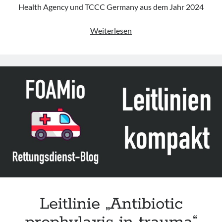
Health Agency und TCCC Germany aus dem Jahr 2024
Leitlinie
Weiterlesen
„Tactical
Combat
Casualty
Care
Guidelines
for
Medical
Personnel“
des
CoTCCC
(Update
2024)
Leitlinie „Antibiotic