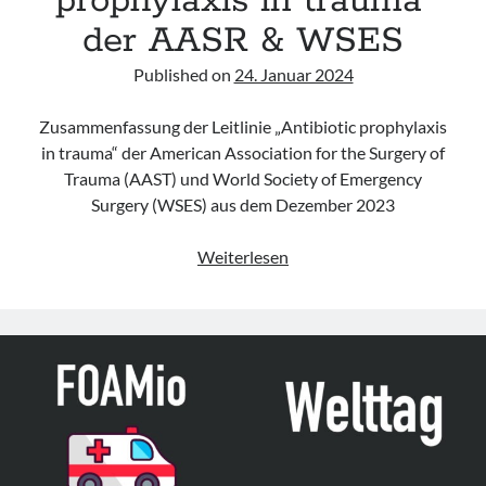
prophylaxis in trauma“
der AASR & WSES
Published on
24. Januar 2024
Zusammenfassung der Leitlinie „Antibiotic prophylaxis
in trauma“ der American Association for the Surgery of
Trauma (AAST) und World Society of Emergency
Surgery (WSES) aus dem Dezember 2023
Leitlinie
Weiterlesen
„Antibiotic
prophylaxis
in
trauma“
der
AASR
&
WSES