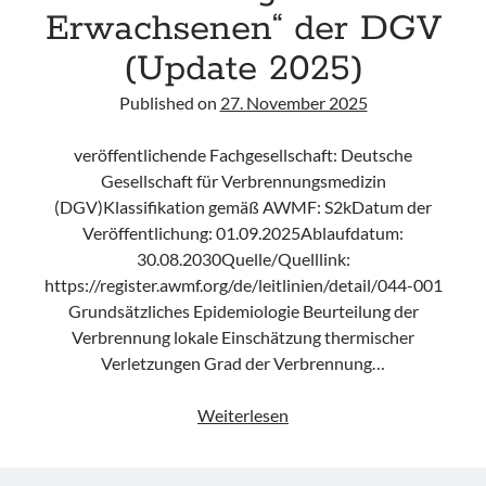
Erwachsenen“ der DGV
(Update 2025)
Published on
27. November 2025
veröffentlichende Fachgesellschaft: Deutsche
Gesellschaft für Verbrennungsmedizin
(DGV)Klassifikation gemäß AWMF: S2kDatum der
Veröffentlichung: 01.09.2025Ablaufdatum:
30.08.2030Quelle/Quelllink:
https://register.awmf.org/de/leitlinien/detail/044-001
Grundsätzliches Epidemiologie Beurteilung der
Verbrennung lokale Einschätzung thermischer
Verletzungen Grad der Verbrennung…
Leitlinie
Weiterlesen
„Behandlung
thermischer