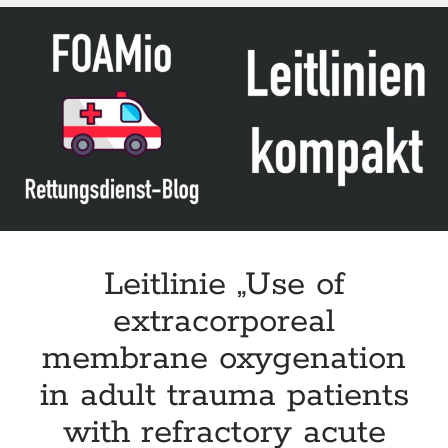
Verletzungen
des
Erwachsenen“
der
DGV
(Update
2025)
Leitlinie „Use of
extracorporeal
membrane oxygenation
in adult trauma patients
with refractory acute