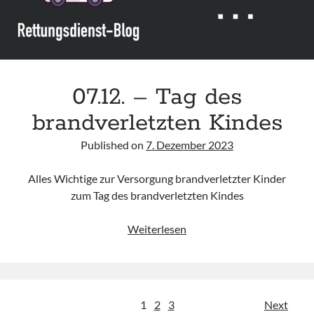
07.12. – Tag des
brandverletzten Kindes
Published on
7. Dezember 2023
Alles Wichtige zur Versorgung brandverletzter Kinder
zum Tag des brandverletzten Kindes
07.12.
Weiterlesen
–
Tag
des
brandverletzten
Seitennummerierung
1
2
3
Next
Kindes