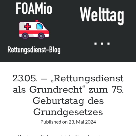
Leitlinie „Die geburtshilfliche Analgesie und Anästhesie“ der DGAI
Konsensuspapier „Management of endocrine emergencies –
Management of myxoedema coma“ der ETA
Leitlinie „Bauchschmerz bei Kindern und Jugendlichen – Bildgebende
Diagnostik“ der GPR
23.05. – „Rettungsdienst
als Grundrecht“ zum 75.
Geburtstag des
Grundgesetzes
Published on
23. Mai 2024