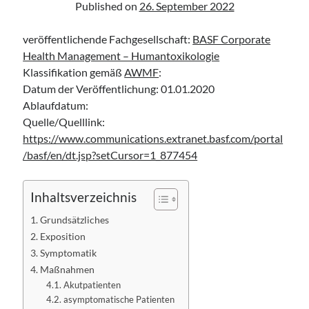
Published on
26. September 2022
Leitlinie „Bauchschmerz bei Kindern und Jugendlichen – Bildgebende
Diagnostik“ der GPR
veröffentlichende Fachgesellschaft:
BASF Corporate
Leitlinie „Erbrechen im Kindes- und Jugendalter – Bildgebende
Diagnostik“ der GPR
Health Management – Humantoxikologie
Leitlinie „Kopfschmerzen bei Kindern und Jugendlichen – Bildgebende
Klassifikation gemäß
AWMF
:
Diagnostik“ der GPR
Datum der Veröffentlichung: 01.01.2020
Ablaufdatum:
Quelle/Quelllink:
https://www.communications.extranet.basf.com/portal
/basf/en/dt.jsp?setCursor=1_877454
Inhaltsverzeichnis
Grundsätzliches
Exposition
Symptomatik
Maßnahmen
Akutpatienten
asymptomatische Patienten