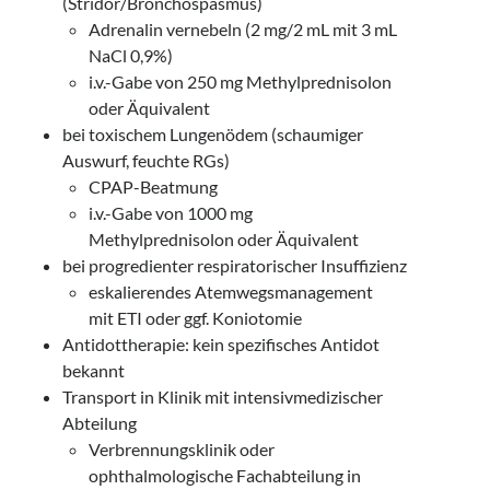
(Stridor/Bronchospasmus)
Adrenalin vernebeln (2 mg/2 mL mit 3 mL
NaCl 0,9%)
i.v.-Gabe von 250 mg Methylprednisolon
oder Äquivalent
bei toxischem Lungenödem (schaumiger
Auswurf, feuchte RGs)
CPAP-Beatmung
i.v.-Gabe von 1000 mg
Methylprednisolon oder Äquivalent
bei progredienter respiratorischer Insuffizienz
eskalierendes Atemwegsmanagement
mit ETI oder ggf. Koniotomie
Antidottherapie: kein spezifisches Antidot
bekannt
Transport in Klinik mit intensivmedizischer
Abteilung
Verbrennungsklinik oder
ophthalmologische Fachabteilung in