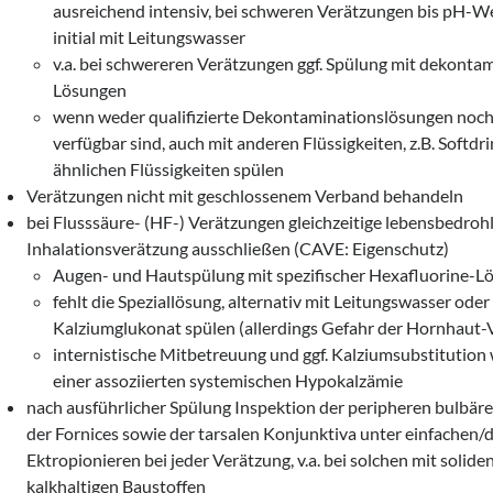
ausreichend intensiv, bei schweren Verätzungen bis pH-Wer
initial mit Leitungswasser
v.a. bei schwereren Verätzungen ggf. Spülung mit dekonta
Lösungen
wenn weder qualifizierte Dekontaminationslösungen noc
verfügbar sind, auch mit anderen Flüssigkeiten, z.B. Softdr
ähnlichen Flüssigkeiten spülen
Verätzungen nicht mit geschlossenem Verband behandeln
bei Flusssäure- (HF-) Verätzungen gleichzeitige lebensbedroh
Inhalationsverätzung ausschließen (CAVE: Eigenschutz)
Augen- und Hautspülung mit spezifischer Hexafluorine-L
fehlt die Speziallösung, alternativ mit Leitungswasser oder
Kalziumglukonat spülen (allerdings Gefahr der Hornhaut-
internistische Mitbetreuung und ggf. Kalziumsubstitutio
einer assoziierten systemischen Hypokalzämie
nach ausführlicher Spülung Inspektion der peripheren bulbär
der Fornices sowie der tarsalen Konjunktiva unter einfachen
Ektropionieren bei jeder Verätzung, v.a. bei solchen mit soliden 
kalkhaltigen Baustoffen