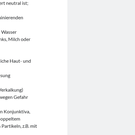
t neutral ist;
minierenden
h Wasser
inks, Milch oder
liche Haut- und
ösung
Verkalkung)
n wegen Gefahr
en Konjunktiva,
/doppeltem
Partikeln, z.B. mit