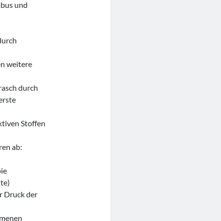
mbus und
durch
en weitere
 rasch durch
erste
tiven Stoffen
ren ab:
pie
te)
r Druck der
mmenen