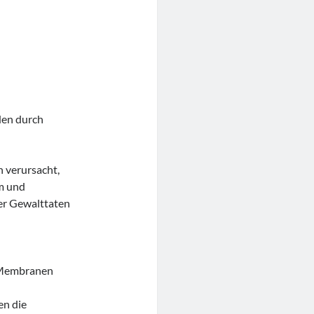
en durch
,
 verursacht,
em und
er Gewalttaten
h Membranen
en die