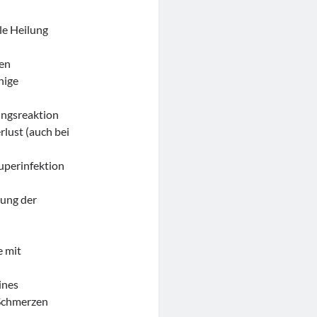
le Heilung
den
nige
ungsreaktion
lust (auch bei
uperinfektion
rung der
e mit
ines
 Schmerzen