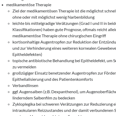
medikamentöse Therapie
Ziel der medikamentösen Therapie ist die möglichst schnel
ohne oder mit möglichst wenig Narbenbildung
leichte bis mittelgradige Verätzungen (Grad I und II in bei
Klassifikationen) haben gute Prognose, oftmals reicht allei
medikamentöse Therapie ohne chirurgischen Eingriff
kortisonhaltige Augentropfen zur Reduktion der Entzünd
und zur Verhinderung eines weiteren kornealen Gewebever
Epitheldefekten)
topische antibiotische Behandlung bei Epitheldefekt, um S
zu vermeiden
großzügiger Einsatz benetzender Augentropfen zur Förde
Epithelialisierung und des Patientenkomforts
Verbandlinsen
ggf. Augensalben (z.B. Dexpanthenol), um Augenoberfläch
linderndem Salbenfilm zu bedecken
Zykloplegika bei schweren Verätzungen zur Reduzierung e
intraokularen Reizzustandes und der damit verbundenen