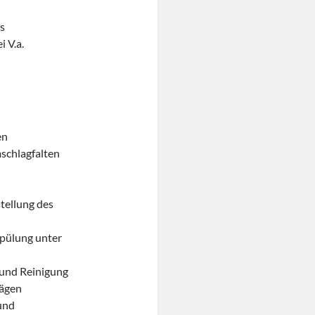
s
 V.a.
en
schlagfalten
tellung des
Spülung unter
 und Reinigung
wägen
und