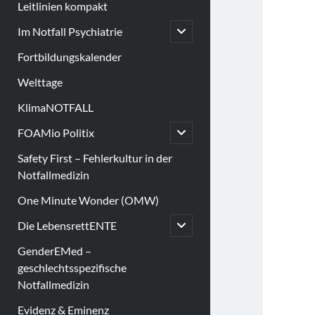
Leitlinien kompakt
open
Im Notfall Psychiatrie
child
menu
Fortbildungskalender
Welttage
KlimaNOTFALL
open
FOAMio Politix
child
menu
Safety First – Fehlerkultur in der
Notfallmedizin
One Minute Wonder (OMW)
open
Die LebensrettENTE
child
menu
GenderEMed –
geschlechtsspezifische
Notfallmedizin
Evidenz & Eminenz