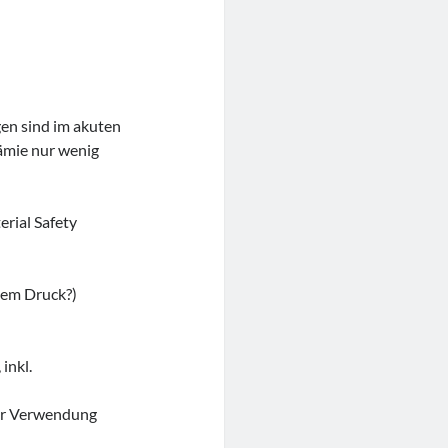
en sind im akuten
ämie nur wenig
rial Safety
hem Druck?)
)
inkl.
ter Verwendung