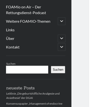
FOAMio on Air – Der
Rettungsdienst-Podcast
open
Weitere FOAMIO-Themen
child
menu
Links
open
Über
child
menu
open
Kontakt
child
menu
Sidebar
Suchen
Suchen
neueste Posts
Leitlinie „Die geburtshilfliche Analgesie und
Anästhesie“ der DGAI
Konsensuspapier „Management of endocrine