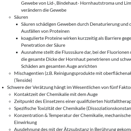
Gewebe von Lid-, Bindehaut- Hornhautstroma und Li
verändern die Gewebe
Säuren
Säuren schädigen Geweben durch Denaturierung und 
Ausfällen von Proteinen
koagulierte Proteine wirken kurzzeitig als Barriere geg
Penetration der Säure
Ausnahme stellt die Flusssäure dar, bei der Fluorionen
die gesamte Dicke der Hornhaut penetrieren und schw
Schäden am gesamten Auge anrichten
Mischagentien (z.B. Reinigungsprodukte mit oberflächenak
(Tenside)
Schwere der Verätzung hängt im Wesentlichen von fünf Fakto
Kontaktzeit der Chemikalie mit dem Auge
Zeitpunkt des Einsetzens einer qualifizierten Notfallthera
Spezifische Toxizität der Chemikalie (Dissoziationskonstan
Konzentration & Temperatur der Chemikalie, mechanische
Einwirkung
Ausdehnung des mit der Ätzsubstanz in Berührung geko