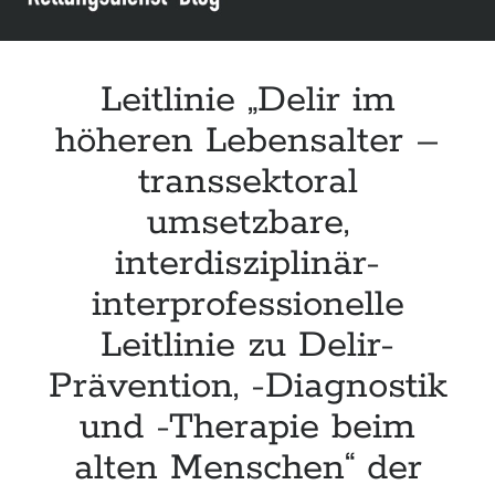
infants“ der CPS
Leitlinie „Palliativmedizin für Patient:innen mit einer nicht heilbaren
Krebserkrankung“ der DG Palliativmedizin
Connecting & Acting – Zivilschutz-Hubschrauber (ZSH)
Leitlinie „Delir im
Leitlinie „Die geburtshilfliche Analgesie und Anästhesie“ der DGAI
höheren Lebensalter –
transsektoral
umsetzbare,
interdisziplinär-
interprofessionelle
Leitlinie zu Delir-
Prävention, -Diagnostik
und -Therapie beim
alten Menschen“ der