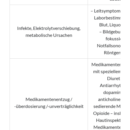
– Leitsymptom getr
Laborbestimmung 
Blut, Liquor, Ur
Infekte, Elektrolytverschiebung,
– Bildgebung (z
metabolische Ursachen
fokussierte
Notfallsonograp
Röntgen, CT)
Medikamentenana
mit speziellem Blic
Diuretika,
Antiarrhythmik
dopaminerge
Medikamentenentzug /
anticholinerge 
-überdosierung /-unverträglichkeit
sedierende Medika
Opioide – insbeso
Hautinspektion 
Medikamentenpfla