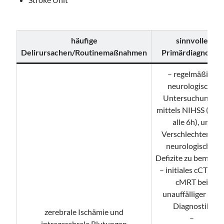
häufige
sinnvolle
Delirursachen/Routinemaßnahmen
Primärdiagnostik
– regelmäßige
neurologische
Untersuchungen
mittels NIHSS (mind
alle 6h), um
Verschlechterung
neurologischer
Defizite zu bemerk
– initiales cCT bzw
cMRT bei
unauffälliger cCT
Diagnostik
zerebrale Ischämie und
–
intrazerebrale Blutungen