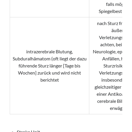
falls möglich
Spiegelbestimm
nach Sturz fragen
äußere
Verletzungszeic
achten, bei foka
intrazerebrale Blutung,
Neurologie, epilep
Subduralhämatom (oft liegt der dazu
Anfällen, hoh
führende Sturz länger [Tage bis
Sturzrisiko un
Wochen] zurück und wird nicht
Verletzungszeic
berichtet
insbesondere b
gleichzeitiger Ei
einer Antikoagul
cerebrale Bildge
erwägen
Stroke Unit