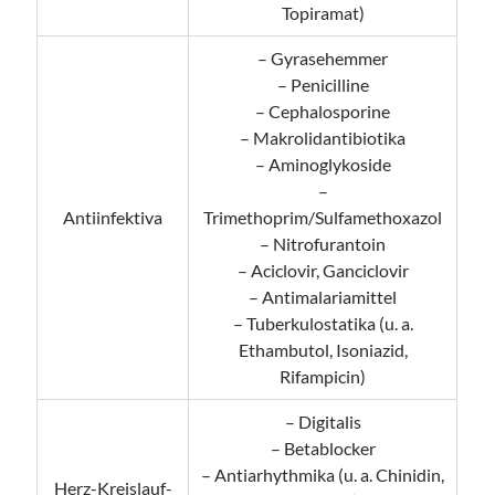
Topiramat)
– Gyrasehemmer
– Penicilline
– Cephalosporine
– Makrolidantibiotika
– Aminoglykoside
–
Antiinfektiva
Trimethoprim/Sulfamethoxazol
– Nitrofurantoin
– Aciclovir, Ganciclovir
– Antimalariamittel
– Tuberkulostatika (u. a.
Ethambutol, Isoniazid,
Rifampicin)
– Digitalis
– Betablocker
– Antiarhythmika (u. a. Chinidin,
Herz-Kreislauf-