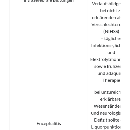
Verlaufsbildgebun
bei nicht zu
erklärenden akute
Verschlechterunge
(NIHSS)
– tägliches
Infektions-, Schmer
und
Elektrolytmonitori
sowie frühzeitige
und adäquate
Therapie
bei unzureichend
erklärbarer
Wesensänderung
und neurologische
Defizit sollte eine
Encephalitis
Liquorpunktion zu