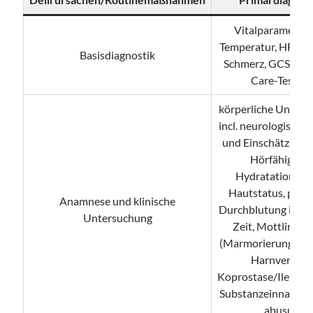
Vitalparameter:
Temperatur, HF, AF
Basisdiagnostik
Schmerz, GCS, Poi
Care-Testing
körperliche Unters
incl. neurologischer
und Einschätzung 
Hörfähigkeit,
Hydratationstat
Hautstatus, peri
Anamnese und klinische
Durchblutung inkl.
Untersuchung
Zeit, Mottling-S
(Marmorierung der 
Harnverhalt,
Koprostase/Ileusve
Substanzeinnahme 
abusus