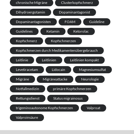
chronische Migräne
Clusterkopfschmerz
Dihydroergotamin
Dopaminantagonist
Dopaminantagonisten
FOAM
Guideline
Guidelines
Ketamin
Ketorolac
Kopfschmerz
Kopfschmerzen
Kopfschmerzen durch Medikamentenübergebrauch
Leitlinie
Leitlinien
Leitlinien kompakt
Levetiracetam
Lidocain
Magnesiumsulfat
Migräne
Migräneattacke
Neurologie
Notfallmedizin
primäre Kopfschmerzen
Rettungsdienst
Status migrainosus
trigeminoautonome Kopfschmerzen
Valproat
Valproinsäure