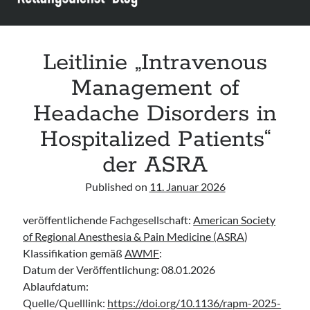
Assessment and Management in the Emergency Department“ der IAEM
Leitlinie „Use of VV ECMO in paediatric patients for the treatment of
acute respiratory failure“ der Polish Society of Anaesthesiology and
Intensive Therapy
Leitlinie „Intravenous
Leitlinie „Management of Hypercalcaemia in Adult Patients in the
Emergency Department“ der IAEM
Management of
Leitlinie „Behavioural Emergencies in Emergency Departments“ der IFEM
Headache Disorders in
Hospitalized Patients“
der ASRA
Published on
11. Januar 2026
veröffentlichende Fachgesellschaft:
American Society
of Regional Anesthesia & Pain Medicine (ASRA
)
Klassifikation gemäß
AWMF
:
Datum der Veröffentlichung: 08.01.2026
Ablaufdatum:
Quelle/Quelllink:
https://doi.org/10.1136/rapm-2025-