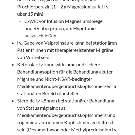
Prochlorperazin (1 – 2 g Magnesiumsulfat i.v.
über 15 min)
CAVE: vor Infusion Magnesiumspiegel
und RR überprüfen, um Hypotonie
auszuschließen
i.v.-Gabe von Valproinsäure kann bei stationären
Patient*innen mit therapieresistenter Migräne
von Vorteil sein
Ketorolac i.v. kann wirksame und sichere
Behandlungsoption für die Behandlung akuter
Migräne und Nicht-NSAR-bedingter
Medikamentenübergebrauchskopfschmerzen im
stationären Bereich darstellen
Steroide i.v. können bei stationärer Behandlung
von Status migrainosus,
Medikamentenübergebrauchskopfschmerz und
trigemino-autonomen Kopfschmerzen hilfreich
sein (Dexamethason oder Methylprednisolon i.v.