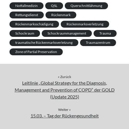
Notfallmedizin
QSL
Querschnittlähmung
Rettungsdienst
Rückenmark
Rückenmarksschädigung
Rückenmarksverletzung
Schockraum
Schockraummanagement
Trauma
traumatische Rückenmarksverletzung
Traumazentrum
Zone of Partial Preservation
« Zurück
Leitlinie „Global Strategy for the Diagnosis,
Management and Prevention of COPD“ der GOLD
(Update 2025)
Weiter »
15.03. – Tag der Rückengesundheit