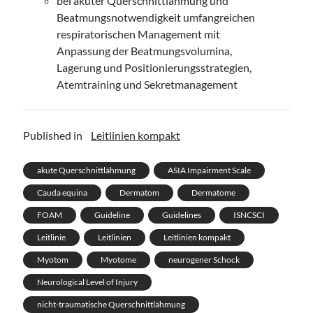
bei akuter Querschnittlähmung und
Beatmungsnotwendigkeit umfangreichen
respiratorischen Management mit
Anpassung der Beatmungsvolumina,
Lagerung und Positionierungsstrategien,
Atemtraining und Sekretmanagement
Published in
Leitlinien kompakt
akute Querschnittlähmung
ASIA Impairment Scale
Cauda equina
Dermatom
Dermatome
FOAM
Guideline
Guidelines
ISNCSCI
Leitlinie
Leitlinien
Leitlinien kompakt
Myotom
Myotome
neurogener Schock
Neurological Level of Injury
nicht-traumatische Querschnittlähmung