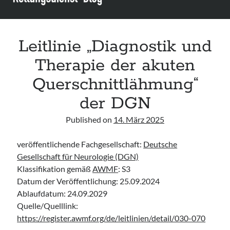
Leitlinie „Bauchschmerz bei Kindern und Jugendlichen – Bildgebende
Diagnostik“ der GPR
Leitlinie „Erbrechen im Kindes- und Jugendalter – Bildgebende
Diagnostik“ der GPR
Leitlinie „Diagnostik und
Leitlinie „Kopfschmerzen bei Kindern und Jugendlichen – Bildgebende
Therapie der akuten
Diagnostik“ der GPR
Querschnittlähmung“
der DGN
Published on
14. März 2025
veröffentlichende Fachgesellschaft:
Deutsche
Gesellschaft für Neurologie (DGN)
Klassifikation gemäß
AWMF
: S3
Datum der Veröffentlichung: 25.09.2024
Ablaufdatum: 24.09.2029
Quelle/Quelllink:
https://register.awmf.org/de/leitlinien/detail/030-070