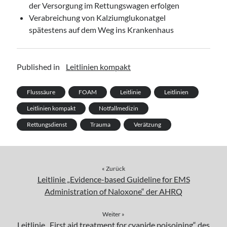
der Versorgung im Rettungswagen erfolgen
Verabreichung von Kalziumglukonatgel
spätestens auf dem Weg ins Krankenhaus
Published in
Leitlinien kompakt
Flusssäure
FOAM
Leitlinie
Leitlinien
Leitlinien kompakt
Notfallmedizin
Rettungsdienst
Trauma
Verätzung
« Zurück
Leitlinie „Evidence-based Guideline for EMS
Administration of Naloxone“ der AHRQ
Weiter »
Leitlinie „First aid treatment for cyanide poisoining“ des