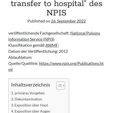
transfer to hospital“ des
Leitlinie „Bauchschmerz bei Kindern und Jugendlichen – Bildgebende
Diagnostik“ der GPR
NPIS
Leitlinie „Erbrechen im Kindes- und Jugendalter – Bildgebende
Diagnostik“ der GPR
Published on
26. September 2022
Leitlinie „Kopfschmerzen bei Kindern und Jugendlichen – Bildgebende
Diagnostik“ der GPR
veröffentlichende Fachgesellschaft:
National Poisons
Information Service (NPIS)
Klassifikation gemäß
AWMF
:
Datum der Veröffentlichung: 2012
Ablaufdatum:
Quelle/Quelllink:
https://www.npis.org/Publications.ht
ml
Inhaltsverzeichnis
primäres Vorgehen
Dekontamination
Exposition über Haut
Exposition über Augen