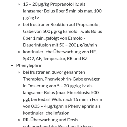
15 – 20 µg/kg Propranolol i.v. als
langsamer Bolus über 5 min bis max. 100
µg/kg i.v.
bei frustraner Reaktion auf Propranolol,
Gabe von 500 µg/kg Esmolol i.v. als Bolus
über 1 min, gefolgt von Esmolol-
Dauerinfusion mit 50 – 200 µg/kg/min
kontinuierliche Überwachung von HF,
SpO2, AF, Temperatur, RR und BZ
Phenylephrin
bei frustranen, zuvor genannten
Therapien, Phenylephrin-Gabe erwägen
in Dosierung von 5 – 20 µg/kg i.v. als
langsamer Bolus (max. Einzeldosis: 500
µg), bei Bedarf Wdh. nach 15 min in Form
von 0,05 – 4 µg/kg/min Phenylephrin als
kontinuierliche Infusion
RR-Überwachung und Dosis
entsprechend der Reaktion titrieren.