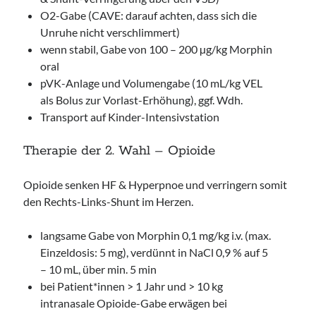
O2-Gabe (CAVE: darauf achten, dass sich die
Unruhe nicht verschlimmert)
wenn stabil, Gabe von 100 – 200 µg/kg Morphin
oral
pVK-Anlage und Volumengabe (10 mL/kg VEL
als Bolus zur Vorlast-Erhöhung), ggf. Wdh.
Transport auf Kinder-Intensivstation
Therapie der 2. Wahl – Opioide
Opioide senken HF & Hyperpnoe und verringern somit
den Rechts-Links-Shunt im Herzen.
langsame Gabe von Morphin 0,1 mg/kg i.v. (max.
Einzeldosis: 5 mg), verdünnt in NaCl 0,9 % auf 5
– 10 mL, über min. 5 min
bei Patient*innen > 1 Jahr und > 10 kg
intranasale Opioide-Gabe erwägen bei