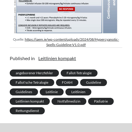
Quelle:
https://iaem.ie/wp-content/uploads/2024/08/Hypercyanotic-
Spells-Guideline-V1.0.pdf
Published in
Leitlinien kompakt
angeborener Herzfehler
Fallot-Tetralogie
Fallot'sche Tetralogie
FOAM
Guideline
Guidelines
Leitlinie
Leitlinien
Leitlinien kompakt
Notfallmedizin
Pädiatrie
Rettungsdienst