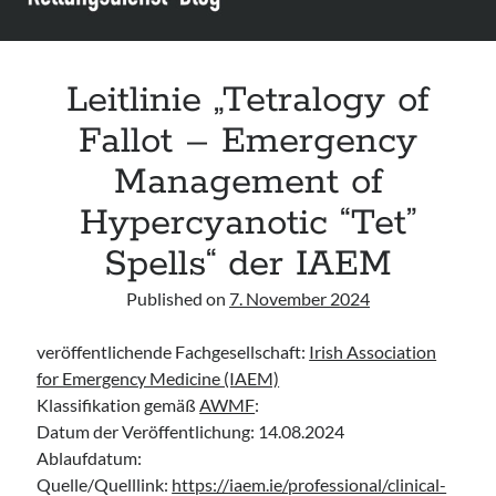
Leitlinie „Bauchschmerz bei Kindern und Jugendlichen – Bildgebende
Diagnostik“ der GPR
Leitlinie „Erbrechen im Kindes- und Jugendalter – Bildgebende
Diagnostik“ der GPR
Leitlinie „Tetralogy of
Leitlinie „Kopfschmerzen bei Kindern und Jugendlichen – Bildgebende
Fallot – Emergency
Diagnostik“ der GPR
Management of
Hypercyanotic “Tet”
Spells“ der IAEM
Published on
7. November 2024
veröffentlichende Fachgesellschaft:
Irish Association
for Emergency Medicine (IAEM)
Klassifikation gemäß
AWMF
:
Datum der Veröffentlichung: 14.08.2024
Ablaufdatum:
Quelle/Quelllink:
https://iaem.ie/professional/clinical-