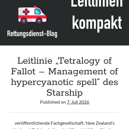
acute respiratory failure“ der Polish Society of Anaesthesiology and
Intensive Therapy
Leitlinie „Management of Hypercalcaemia in Adult Patients in the
Emergency Department“ der IAEM
Leitlinie „Behavioural Emergencies in Emergency Departments“ der IFEM
Leitlinie „Management of Acute Upper Gastrointestinal Bleeding in the
Emergency Department“ der IAEM
Leitlinie „Tetralogy of
Fallot – Management of
hypercyanotic spell“ des
Starship
Published on
7. Juli 2026
veröffentlichende Fachgesellschaft: New Zealand’s