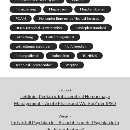
Finanzierung
Flugbetrieb
Flugdienstzeiten
FOAM
Helicopter Emergency Medical Services
HEMS Technical Crew Member
Landeplatzstandard
Luftrettung
Luftrettungsdienst
Luftrettungsressourcen
Notfallmedizin
Rettungsdienst
Ruhezeiten
TC-HEMS
Technical Crew Member
Vergabe
« Zurück
Leitlinie „Pediatric Intracerebral Hemorrhage
Management – Acute Phase and Workup“ der IPSO
Weiter »
Im Notfall Psychiatrie – Braucht es mehr Psychiatrie in
der Notaufnahme?