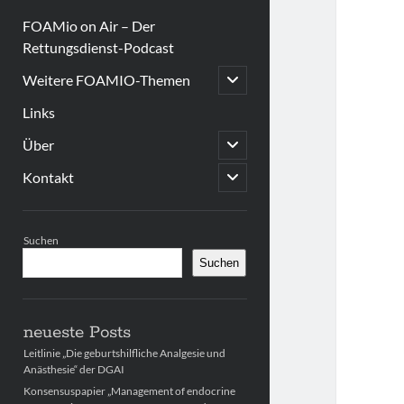
FOAMio on Air – Der
Rettungsdienst-Podcast
open
Weitere FOAMIO-Themen
child
menu
Links
open
Über
child
menu
open
Kontakt
child
menu
Sidebar
Suchen
Suchen
neueste Posts
Leitlinie „Die geburtshilfliche Analgesie und
Anästhesie“ der DGAI
Konsensuspapier „Management of endocrine