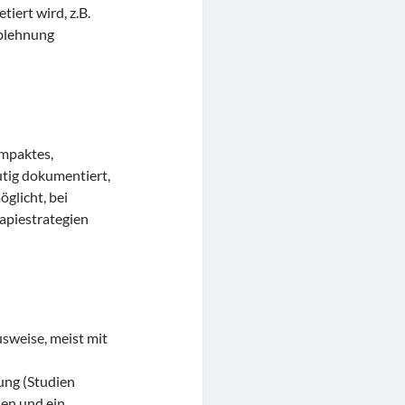
iert wird, z.B.
Ablehnung
ompaktes,
tig dokumentiert,
glicht, bei
apiestrategien
usweise, meist mit
ung (Studien
en und ein