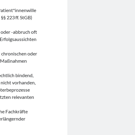
atient*innenwille
§§ 223 ff. StGB)
oder -abbruch oft
 Erfolgsaussichten
t chronischen oder
ven Maßnahmen
chtlich bindend,
t nicht vorhanden,
 Sterbeprozesse
etzten relevanten
iche Fachkräfte
erlängernder