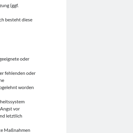
zung (ggf.
ch besteht diese
geeignete oder
er fehlenden oder
ine
 abgelehnt worden
dheitssystem
 Angst vor
d letztlich
ierte Maßnahmen