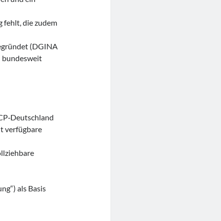
 fehlt, die zudem
gegründet (DGINA
n bundesweit
ACP‑Deutschland
it verfügbare
ollziehbare
ng“) als Basis