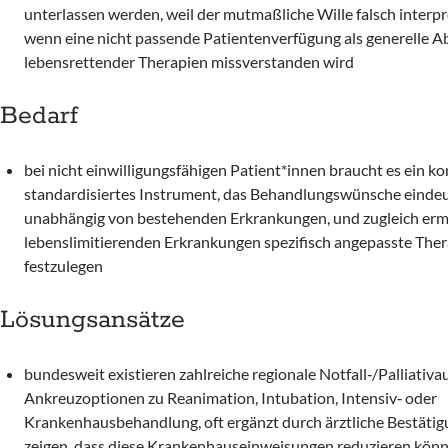
unterlassen werden, weil der mutmaßliche Wille falsch interpret
wenn eine nicht passende Patientenverfügung als generelle 
lebensrettender Therapien missverstanden wird
Bedarf
bei nicht einwilligungsfähigen Patient*innen braucht es ein k
standardisiertes Instrument, das Behandlungswünsche eindeu
unabhängig von bestehenden Erkrankungen, und zugleich ermö
lebenslimitierenden Erkrankungen spezifisch angepasste Ther
festzulegen
Lösungsansätze
bundesweit existieren zahlreiche regionale Notfall‑/Palliativa
Ankreuzoptionen zu Reanimation, Intubation, Intensiv‑ oder
Krankenhausbehandlung, oft ergänzt durch ärztliche Bestätig
zeigen, dass diese Krankenhauseinweisungen reduzieren könn