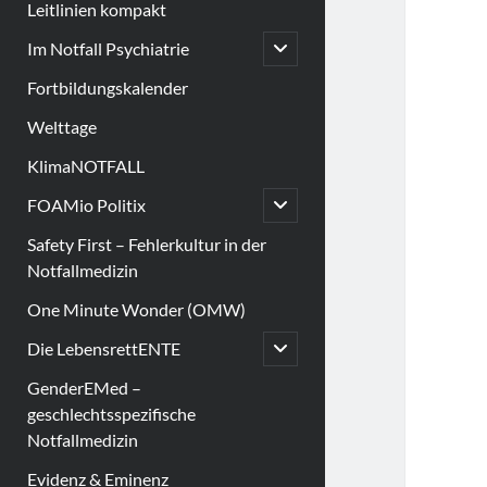
Leitlinien kompakt
open
Im Notfall Psychiatrie
child
menu
Fortbildungskalender
Welttage
KlimaNOTFALL
open
FOAMio Politix
child
menu
Safety First – Fehlerkultur in der
Notfallmedizin
One Minute Wonder (OMW)
open
Die LebensrettENTE
child
menu
GenderEMed –
geschlechtsspezifische
Notfallmedizin
Evidenz & Eminenz