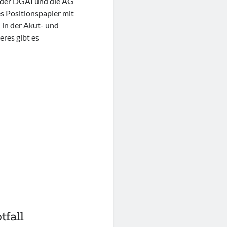
n der DGAI und die AG
s Positionspapier mit
 in der Akut- und
eres gibt es
fall