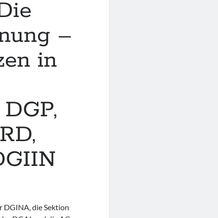
„Die
anung –
en in
d
n DGP,
RD,
DGIIN
r DGINA, die Sektion