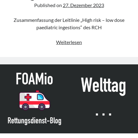
Published on
27. Dezember 2023
Zusammenfassung der Leitlinie „High risk – low dose
paediatric ingestions“ des RCH
Leitlinie
Weiterlesen
„High
risk
–
low
dose
paediatric
ingestions“
des
RCH