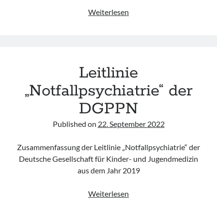
Exkurs
Weiterlesen
zu
Suchtproblemen
bei
medizinischem
Leitlinie
Personal
zum
„Notfallpsychiatrie“ der
Internationalen
DGPPN
Tag
gegen
Published on
22. September 2022
Drogenmissbrauch
und
Zusammenfassung der Leitlinie „Notfallpsychiatrie“ der
unerlaubten
Deutsche Gesellschaft für Kinder- und Jugendmedizin
Suchtstoffverkehr
aus dem Jahr 2019
Leitlinie
Weiterlesen
„Notfallpsychiatrie“
der