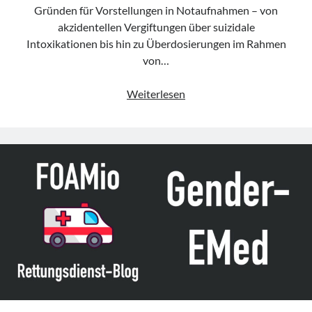
Gründen für Vorstellungen in Notaufnahmen – von
akzidentellen Vergiftungen über suizidale
Intoxikationen bis hin zu Überdosierungen im Rahmen
von…
GenderEMed
Weiterlesen
–
geschlechtsspezifische
Aspekte
bei
Intoxikationen
(26.06.
–
Welt-
Drogen-
Tag)