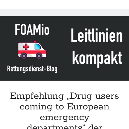
„Management
of
recreational
opioid
overdose
in
the
Emergency
Department“
der
IAEM
Empfehlung „Drug users
coming to European
emergency
departments“ der