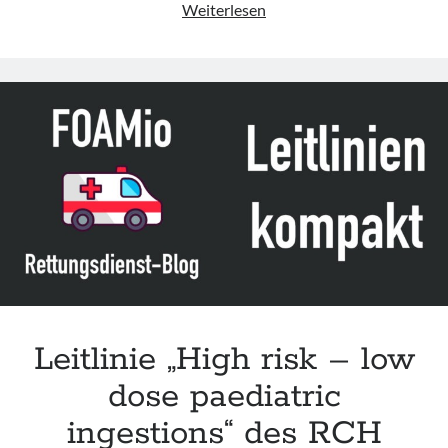
Leitlinie
Weiterlesen
„Diagnosis
and
Management
of
Cannabinoid
Hyperemesis
Syndrome“
der
AGA
Leitlinie „High risk – low
dose paediatric
ingestions“ des RCH