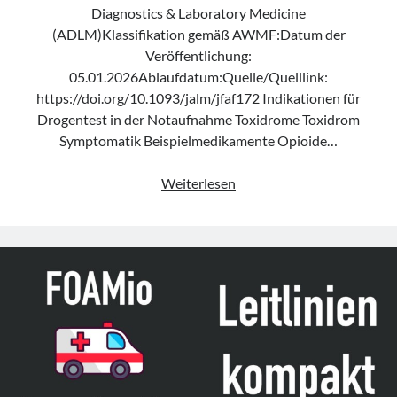
Diagnostics & Laboratory Medicine
(ADLM)Klassifikation gemäß AWMF:Datum der
Veröffentlichung:
05.01.2026Ablaufdatum:Quelle/Quelllink:
https://doi.org/10.1093/jalm/jfaf172 Indikationen für
Drogentest in der Notaufnahme Toxidrome Toxidrom
Symptomatik Beispielmedikamente Opioide…
Leitlinie
Weiterlesen
„Laboratory
Testing
for
Drugs
of
Misuse
to
Support
the
Emergency