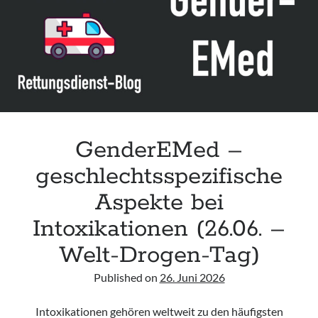
Leitlinie „Die geburtshilfliche Analgesie und Anästhesie“ der DGAI
Konsensuspapier „Management of endocrine emergencies –
Management of myxoedema coma“ der ETA
Leitlinie „Bauchschmerz bei Kindern und Jugendlichen – Bildgebende
Diagnostik“ der GPR
GenderEMed –
geschlechtsspezifische
Aspekte bei
Intoxikationen (26.06. –
Welt-Drogen-Tag)
Published on
26. Juni 2026
Intoxikationen gehören weltweit zu den häufigsten