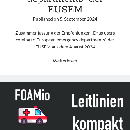
EUSEM
Published on
5. September 2024
Zusammenfassung der Empfehlungen „Drug users
coming to European emergency departments“ der
EUSEM aus dem August 2024
Empfehlung
Weiterlesen
„Drug
users
coming
to
European
emergency
departments“
der
EUSEM