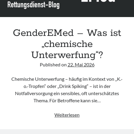
gesundheit,
„unverzichtbar,
nicht
optional“
GenderEMed – Was ist
„chemische
Unterwerfung“?
Published on
22. Mai 2026
Chemische Unterwerfung – häufig im Kontext von „K.-
o.-Tropfen“ oder „Drink Spiking“ – ist in der
Notfallversorgung ein sensibles, oft unterschätztes
Thema. Für Betroffene kann sie…
GenderEMed
Weiterlesen
–
Was