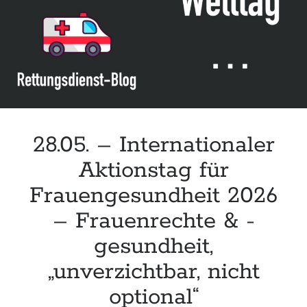
Leitlinie „Bauchschmerz bei Kindern und Jugendlichen – Bildgebende
Diagnostik“ der GPR
Leitlinie „Erbrechen im Kindes- und Jugendalter – Bildgebende
Diagnostik“ der GPR
Leitlinie „Kopfschmerzen bei Kindern und Jugendlichen – Bildgebende
Diagnostik“ der GPR
28.05. – Internationaler
Aktionstag für
Frauengesundheit 2026
– Frauenrechte & -
gesundheit,
„unverzichtbar, nicht
optional“