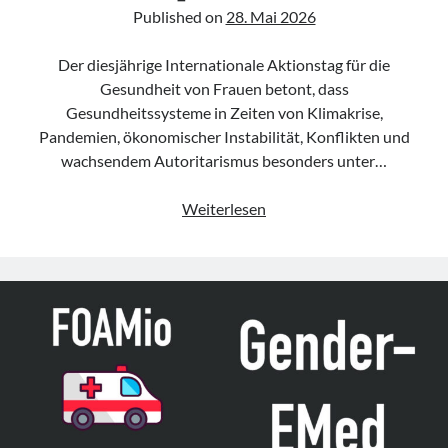
Published on
28. Mai 2026
Der diesjährige Internationale Aktionstag für die
Gesundheit von Frauen betont, dass
Gesundheitssysteme in Zeiten von Klimakrise,
Pandemien, ökonomischer Instabilität, Konflikten und
wachsendem Autoritarismus besonders unter…
28.05.
Weiterlesen
–
Internationaler
Aktionstag
für
Frauengesundheit
2026
–
Frauenrechte
&
-