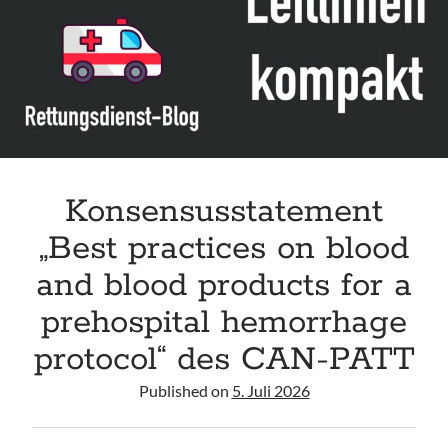
acute respiratory failure“ der Polish Society of Anaesthesiology and
Intensive Therapy
Leitlinie „Management of Hypercalcaemia in Adult Patients in the
Emergency Department“ der IAEM
Leitlinie „Behavioural Emergencies in Emergency Departments“ der IFEM
Leitlinie „Management of Acute Upper Gastrointestinal Bleeding in the
Emergency Department“ der IAEM
Konsensusstatement
„Best practices on blood
and blood products for a
prehospital hemorrhage
protocol“ des CAN-PATT
Published on
5. Juli 2026