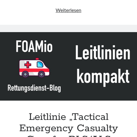
Leitlinie
Weiterlesen
„Tactical
Combat
Casualty
Care
Guidelines
for
Medical
Personnel“
des
CoTCCC
(Update
2026)
Leitlinie „Tactical
Emergency Casualty