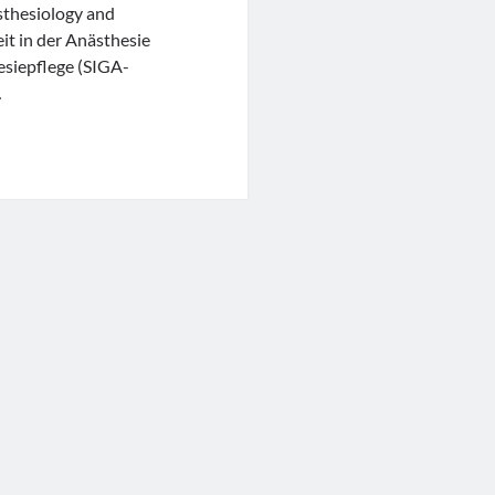
esthesiology and
it in der Anästhesie
esiepflege (SIGA-
…
gic