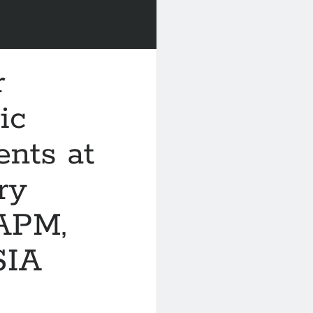
r
ic
nts at
ry
SAPM,
SIA