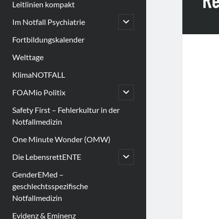
Leitlinien kompakt
open
Im Notfall Psychiatrie
child
menu
Fortbildungskalender
Welttage
KlimaNOTFALL
open
FOAMio Politix
child
menu
Safety First – Fehlerkultur in der
Notfallmedizin
One Minute Wonder (OMW)
open
Die LebensrettENTE
child
menu
GenderEMed –
geschlechtsspezifische
Notfallmedizin
Evidenz & Eminenz