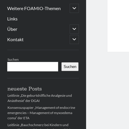
open
Weitere FOAMIO-Themen
child
menu
Links
open
Über
child
menu
open
Kontakt
child
menu
Sidebar
Suchen
Suchen
neueste Posts
Leitlinie „Die geburtshilfliche Analgesie und
Anästhesie“ der DGAI
Konsensuspapier „Management of endocrine
emergencies – Management of myxoedema
coma“ der ETA
Leitlinie „Bauchschmerz bei Kindern und