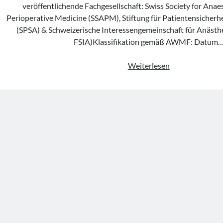
veröffentlichende Fachgesellschaft: Swiss Society for Ana
Perioperative Medicine (SSAPM), Stiftung für Patientensicherhe
(SPSA) & Schweizerische Interessengemeinschaft für Anästh
FSIA)Klassifikation gemäß AWMF: Datum
Konsenspapier
Weiterlesen
„Anaesthesiolo
management
of
patients
at
risk
of
pulmonary
aspiration“
der
SSAPM,
SPSA
&