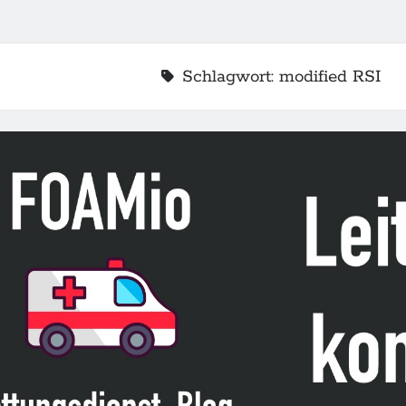
Schlagwort:
modified RSI
2