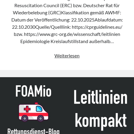
Resuscitation Council (ERC) bzw. Deutscher Rat für
Wiederbelebung (GRC)Klassifikation gemäß AWMF:
Datum der Veröffentlichung: 22.10.2025Ablaufdatum:
22.10.2030Quelle/Quelllink: https://cprguidelines.eu/
bzw. https://www.grc-org.de/wissenschaft/leitlinien
Epidemiologie Kreislaufstillstand außerhalb…
Leitlinie
Weiterlesen
„Cardiopulmonary
Resuscitation“
des
ERC
bzw.
„Reanimation“
des
GRC
(Update
2025)