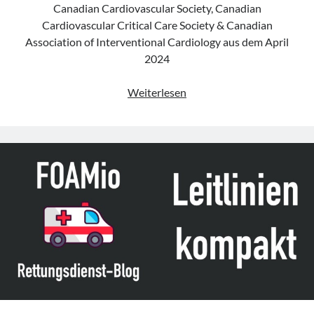
Canadian Cardiovascular Society, Canadian
Cardiovascular Critical Care Society & Canadian
Association of Interventional Cardiology aus dem April
2024
Leitlinie
Weiterlesen
„Optimal
Post
Cardiac
Arrest
and
Refractory
Cardiac
Arrest
Patient
Care“
der
CCS,
CANCARE