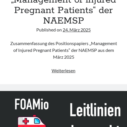
„Management of injured
ACEP
Pregnant Patients“ der
NAEMSP
Published on
24. März 2025
Zusammenfassung des Positionspapiers „Management
of Injured Pregnant Patients“ der NAEMSP aus dem
März 2025
Positionspapier
Weiterlesen
„Management
of
injured
Pregnant
Patients“
der
NAEMSP