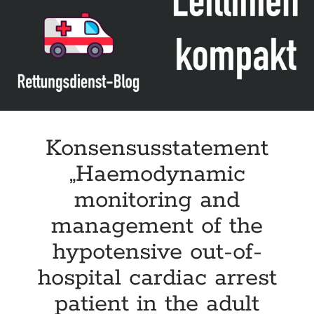
Leitlinie „Die geburtshilfliche Analgesie und Anästhesie“ der DGAI
Konsensuspapier „Management of endocrine emergencies –
Management of myxoedema coma“ der ETA
Leitlinie „Bauchschmerz bei Kindern und Jugendlichen – Bildgebende
Diagnostik“ der GPR
Konsensusstatement
„Haemodynamic
monitoring and
management of the
hypotensive out-of-
hospital cardiac arrest
patient in the adult