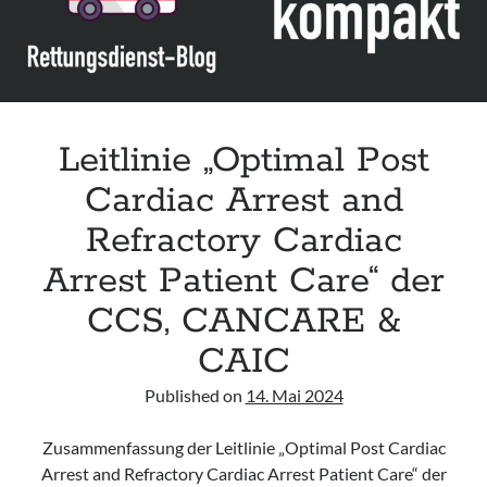
Care
Science
with
Treatment
Recommendations“
der
Leitlinie „Optimal Post
ILCOR
Cardiac Arrest and
(Update
2024)
Refractory Cardiac
Arrest Patient Care“ der
CCS, CANCARE &
CAIC
Published on
14. Mai 2024
Zusammenfassung der Leitlinie „Optimal Post Cardiac
Arrest and Refractory Cardiac Arrest Patient Care“ der