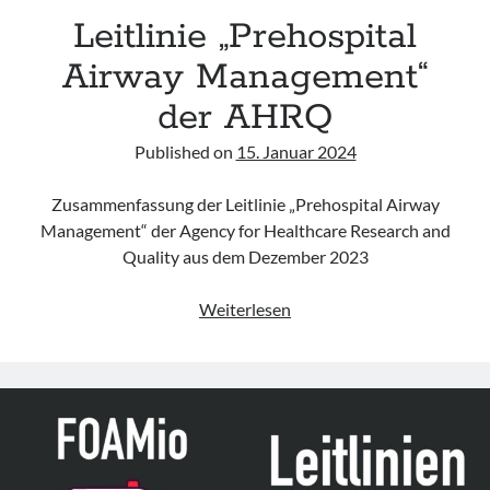
&
Leitlinie „Prehospital
CAIC
Airway Management“
der AHRQ
Published on
15. Januar 2024
Zusammenfassung der Leitlinie „Prehospital Airway
Management“ der Agency for Healthcare Research and
Quality aus dem Dezember 2023
Leitlinie
Weiterlesen
„Prehospital
Airway
Management“
der
AHRQ