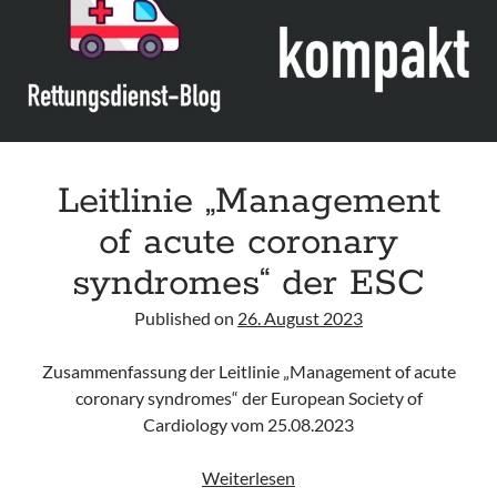
Cardiovascular
Care
Science
with
Treatment
Recommendations“
der
Leitlinie „Management
ILCOR
of acute coronary
(Update
2023)
syndromes“ der ESC
Published on
26. August 2023
Zusammenfassung der Leitlinie „Management of acute
coronary syndromes“ der European Society of
Cardiology vom 25.08.2023
Leitlinie
Weiterlesen