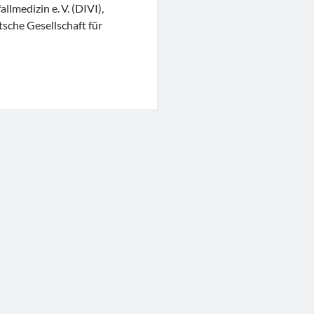
llmedizin e. V. (DIVI),
tsche Gesellschaft für
r
ersorgung
sen“