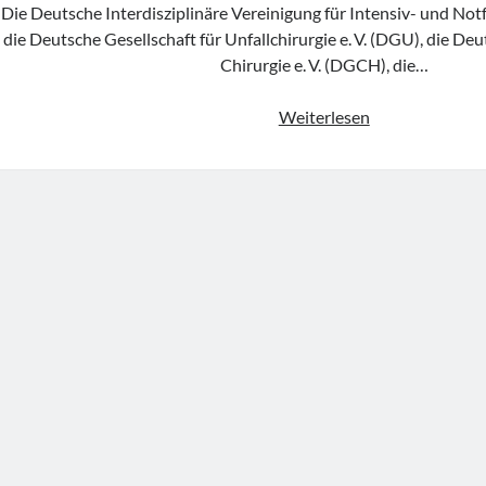
Die Deutsche Interdisziplinäre Vereinigung für Intensiv- und Notfa
die Deutsche Gesellschaft für Unfallchirurgie e. V. (DGU), die Deu
Chirurgie e. V. (DGCH), die…
Positionspapie
Weiterlesen
„10 Punkte
zur
Verbesserung
der
Notfall-
und
Katastrophenv
im
deutschen
Gesundheitswe