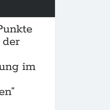
 Punkte
 der
gung im
en“