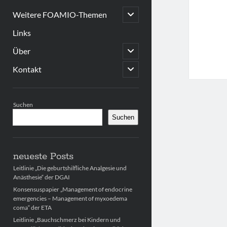
open
Weitere FOAMIO-Themen
child
menu
Links
open
Über
child
menu
open
Kontakt
child
menu
Sidebar
Suchen
Suchen
neueste Posts
Leitlinie „Die geburtshilfliche Analgesie und
Anästhesie“ der DGAI
Konsensuspapier „Management of endocrine
emergencies – Management of myxoedema
coma“ der ETA
Leitlinie „Bauchschmerz bei Kindern und