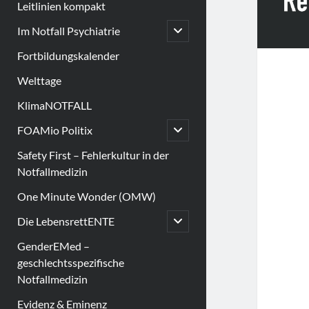
Leitlinien kompakt
open
Im Notfall Psychiatrie
child
menu
Fortbildungskalender
Welttage
KlimaNOTFALL
open
FOAMio Politix
child
menu
Safety First – Fehlerkultur in der
Notfallmedizin
One Minute Wonder (OMW)
open
Die LebensrettENTE
child
menu
GenderEMed –
geschlechtsspezifische
Notfallmedizin
Evidenz & Eminenz