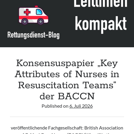
Assessment and Management in the Emergency Department“ der IAEM
Leitlinie „Use of VV ECMO in paediatric patients for the treatment of
acute respiratory failure“ der Polish Society of Anaesthesiology and
Intensive Therapy
Leitlinie „Management of Hypercalcaemia in Adult Patients in the
Emergency Department“ der IAEM
Leitlinie „Behavioural Emergencies in Emergency Departments“ der IFEM
Konsensuspapier „Key
Attributes of Nurses in
Resuscitation Teams“
der BACCN
Published on
6. Juli 2026
veröffentlichende Fachgesellschaft: British Association