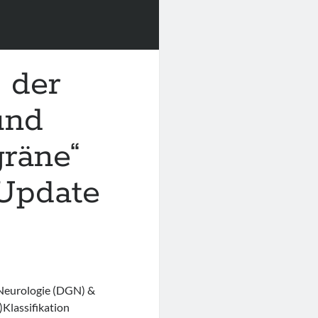
e der
und
räne“
Update
 Neurologie (DGN) &
Klassifikation