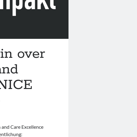
in over
and
 NICE
)
h and Care Excellence
ntlichung: