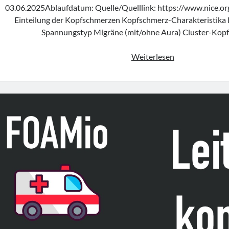
03.06.2025Ablaufdatum: Quelle/Quelllink: https://www.nice.o
Einteilung der Kopfschmerzen Kopfschmerz-Charakteristik
Spannungstyp Migräne (mit/ohne Aura) Cluster-Kop
Leitlinie
Weiterlesen
„Headaches
in
over
12s
–
diagnosis
and
management“
des
NICE
(Update
2025)