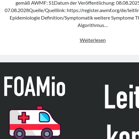
gemäß AWMF: S1Datum der Veröffentlichung: 08.08.202
07.08.2028Quelle/Quelllink: https://register.awmf.org/de/leitl
Epidemiologie Definition/Symptomatik weitere Symptome Th
Algorithmus…
Leitlinie
Weiterlesen
„Therapie
der
Migräneattack
und
Prophylaxe
der
Migräne“
der
DGN
&
DMKG
(Update
2025)