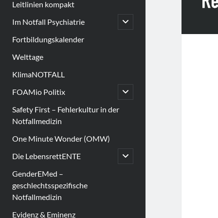
Leitlinien kompakt
open
Im Notfall Psychiatrie
child
menu
Fortbildungskalender
Welttage
KlimaNOTFALL
open
FOAMio Politix
child
menu
Safety First – Fehlerkultur in der
Notfallmedizin
One Minute Wonder (OMW)
open
Die LebensrettENTE
child
menu
GenderEMed –
geschlechtsspezifische
Notfallmedizin
Evidenz & Eminenz