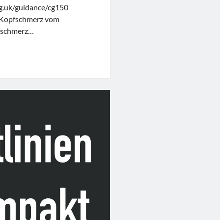
rg.uk/guidance/cg150
a Kopfschmerz vom
fschmerz…