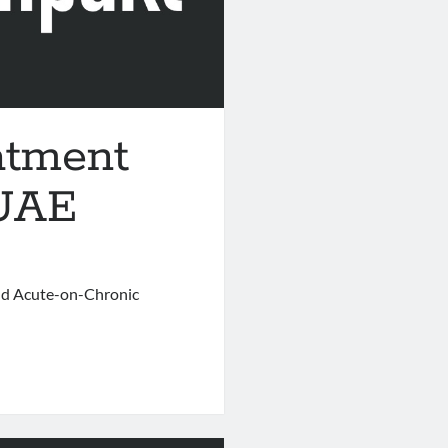
eatment
 UAE
nd Acute-on-Chronic