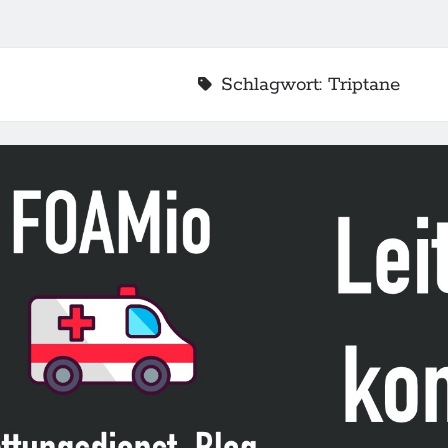
Schlagwort:
Triptane
2