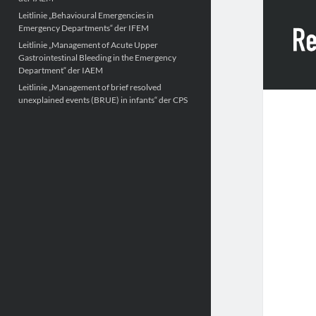
Leitlinie „Behavioural Emergencies in
Emergency Departments“ der IFEM
Leitlinie „Management of Acute Upper
Gastrointestinal Bleeding in the Emergency
Department“ der IAEM
Leitlinie „Management of brief resolved
unexplained events (BRUE) in infants“ der CPS