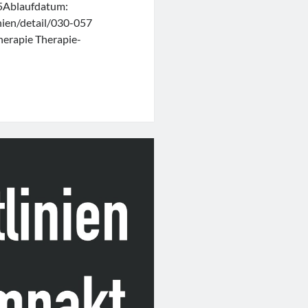
5Ablaufdatum:
inien/detail/030-057
erapie Therapie-
e