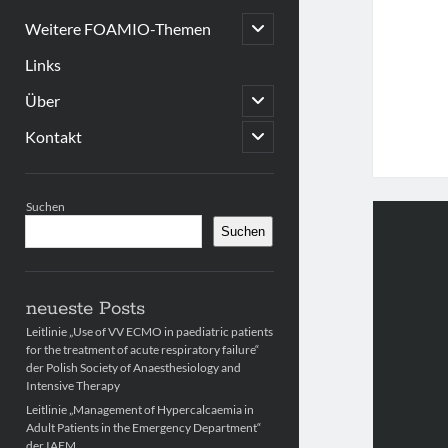
open
Weitere FOAMIO-Themen
child
menu
Links
open
Über
child
menu
open
Kontakt
child
menu
Sidebar
Suchen
Suchen
neueste Posts
Leitlinie „Use of VV ECMO in paediatric patients
for the treatment of acute respiratory failure“
der Polish Society of Anaesthesiology and
Intensive Therapy
Leitlinie „Management of Hypercalcaemia in
Adult Patients in the Emergency Department“
der IAEM