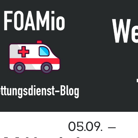
Migraine“
der
UAE
05.09. –