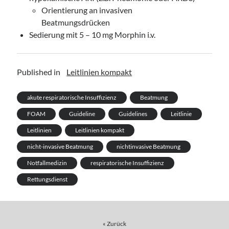
Orientierung an invasiven
Beatmungsdrücken
Sedierung mit 5 – 10 mg Morphin i.v.
Published in
Leitlinien kompakt
akute respiratorische Insuffizienz
Beatmung
FOAM
Guideline
Guidelines
Leitlinie
Leitlinien
Leitlinien kompakt
nicht-invasive Beatmung
nichtinvasive Beatmung
Notfallmedizin
respiratorische Insuffizienz
Rettungsdienst
« Zurück