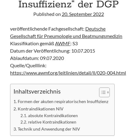
Insuffizienz“ der DGP
Leitlinie „Management of Hypercalcaemia in Adult Patients in the
Emergency Department“ der IAEM
Published on
20. September 2022
Leitlinie „Behavioural Emergencies in Emergency Departments“ der IFEM
Leitlinie „Management of Acute Upper Gastrointestinal Bleeding in the
veröffentlichende Fachgesellschaft:
Emergency Department“ der IAEM
Deutsche
Gesellschaft für Pneumologie und Beatmungsmedizin
Leitlinie „Management of brief resolved unexplained events (BRUE) in
infants“ der CPS
Klassifikation gemäß
AWMF
: S3
Datum der Veröffentlichung: 10.07.2015
Ablaufdatum: 09.07.2020
Quelle/Quelllink:
https://www.awmf.org/leitlinien/detail/ll/020-004.html
Inhaltsverzeichnis
Formen der akuten respiratorischen Insuffizienz
Kontraindikationen NIV
absolute Kontraindikationen
relative Kontraindikationen
Technik und Anwendung der NIV