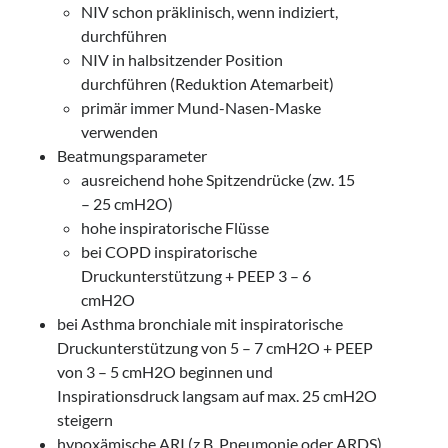
NIV schon präklinisch, wenn indiziert,
durchführen
NIV in halbsitzender Position
durchführen (Reduktion Atemarbeit)
primär immer Mund-Nasen-Maske
verwenden
Beatmungsparameter
ausreichend hohe Spitzendrücke (zw. 15
– 25 cmH2O)
hohe inspiratorische Flüsse
bei COPD inspiratorische
Druckunterstützung + PEEP 3 – 6
cmH2O
bei Asthma bronchiale mit inspiratorische
Druckunterstützung von 5 – 7 cmH2O + PEEP
von 3 – 5 cmH2O beginnen und
Inspirationsdruck langsam auf max. 25 cmH2O
steigern
hypoxämische ARI (z.B. Pneumonie oder ARDS)