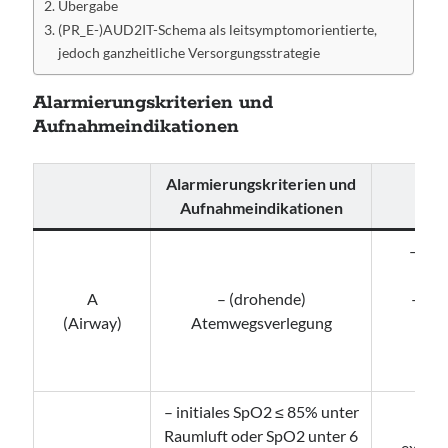
Übergabe
(PR_E-)AUD2IT-Schema als leitsymptomorientierte,
jedoch ganzheitliche Versorgungsstrategie
Alarmierungskriterien und
Aufnahmeindikationen
Alarmierungskriterien und
Be
Aufnahmeindikationen
– Sch
– A
A
– (drohende)
– Fr
(Airway)
Atemwegsverlegung
– B
– f
Schu
– initiales SpO2 ≤ 85% unter
Raumluft oder SpO2 unter 6
– exaze