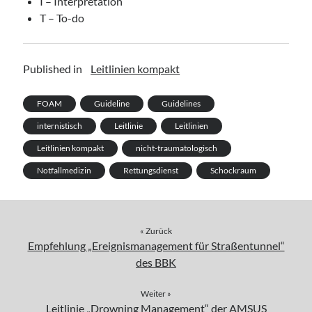
I – Interpretation
T – To-do
Published in
Leitlinien kompakt
FOAM
Guideline
Guidelines
internistisch
Leitlinie
Leitlinien
Leitlinien kompakt
nicht-traumatologisch
Notfallmedizin
Rettungsdienst
Schockraum
« Zurück
Empfehlung „Ereignismanagement für Straßentunnel“
des BBK
Weiter »
Leitlinie „Drowning Management“ der AMSUS