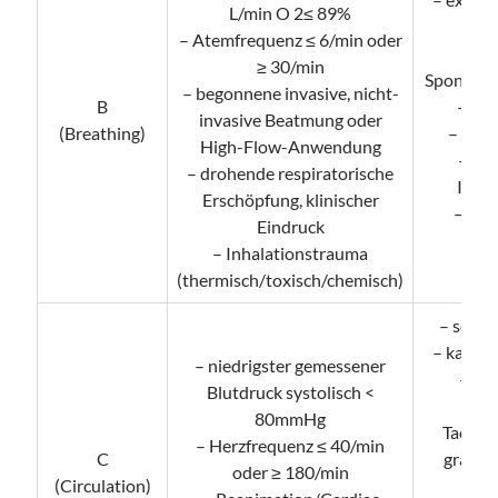
L/min O 2≤ 89%
– P
– Atemfrequenz ≤ 6/min oder
≥ 30/min
Spontan
– begonnene invasive, nicht-
B
– Lu
invasive Beatmung oder
(Breathing)
– Lun
High-Flow-Anwendung
– sek
– drohende respiratorische
Intox
Erschöpfung, klinischer
– neu
Eindruck
Pro
– Inhalationstrauma
(thermisch/toxisch/chemisch)
– septi
– kardio
– niedrigster gemessener
– An
Blutdruck systolisch <
– ve
80mmHg
Tachyka
– Herzfrequenz ≤ 40/min
C
gradig
oder ≥ 180/min
(Circulation)
tac