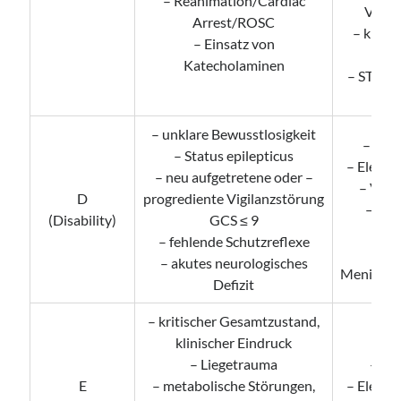
– Reanimation/Cardiac
Vorho
Arrest/ROSC
– kreis
– Einsatz von
Bl
Katecholaminen
– ST-Heb
(
– unklare Bewusstlosigkeit
– Into
– Status epilepticus
– Elektr
– neu aufgetretene oder –
– V. a.
D
progrediente Vigilanzstörung
– int
(Disability)
GCS ≤ 9
B
– fehlende Schutzreflexe
– akutes neurologisches
Meningiti
Defizit
– kritischer Gesamtzustand,
klinischer Eindruck
– Liegetrauma
– Ke
E
– metabolische Störungen,
– Elektr