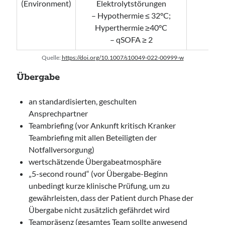
(Environment)
Elektrolytstörungen
– V.
– Hypothermie ≤ 32°C;
– Me
Hyperthermie ≥40°C
– qSOFA ≥ 2
Quelle:
https://doi.org/10.1007/s10049-022-00999-w
Übergabe
an standardisierten, geschulten
Ansprechpartner
Teambriefing (vor Ankunft kritisch Kranker
Teambriefing mit allen Beteiligten der
Notfallversorgung)
wertschätzende Übergabeatmosphäre
„5-second round“ (vor Übergabe-Beginn
unbedingt kurze klinische Prüfung, um zu
gewährleisten, dass der Patient durch Phase der
Übergabe nicht zusätzlich gefährdet wird
Teampräsenz (gesamtes Team sollte anwesend