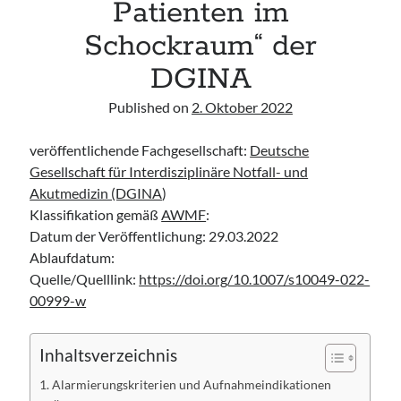
Patienten im
acute respiratory failure“ der Polish Society of Anaesthesiology and
Intensive Therapy
Schockraum“ der
Leitlinie „Management of Hypercalcaemia in Adult Patients in the
Emergency Department“ der IAEM
DGINA
Leitlinie „Behavioural Emergencies in Emergency Departments“ der IFEM
Leitlinie „Management of Acute Upper Gastrointestinal Bleeding in the
Published on
2. Oktober 2022
Emergency Department“ der IAEM
veröffentlichende Fachgesellschaft:
Deutsche
Gesellschaft für Interdisziplinäre Notfall- und
Akutmedizin (DGINA
)
Klassifikation gemäß
AWMF
:
Datum der Veröffentlichung: 29.03.2022
Ablaufdatum:
Quelle/Quelllink:
https://doi.org/10.1007/s10049-022-
00999-w
Inhaltsverzeichnis
Alarmierungskriterien und Aufnahmeindikationen