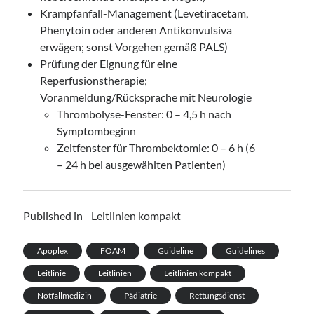
Krampfanfall-Management (Levetiracetam,
Phenytoin oder anderen Antikonvulsiva
erwägen; sonst Vorgehen gemäß PALS)
Prüfung der Eignung für eine
Reperfusionstherapie;
Voranmeldung/Rücksprache mit Neurologie
Thrombolyse-Fenster: 0 – 4,5 h nach
Symptombeginn
Zeitfenster für Thrombektomie: 0 – 6 h (6
– 24 h bei ausgewählten Patienten)
Published in
Leitlinien kompakt
Apoplex
FOAM
Guideline
Guidelines
Leitlinie
Leitlinien
Leitlinien kompakt
Notfallmedizin
Pädiatrie
Rettungsdienst