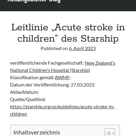
Leitlinie „Bauchschmerz bei Kindern und Jugendlichen – Bildgebende
Diagnostik“ der GPR
Leitlinie „Erbrechen im Kindes- und Jugendalter – Bildgebende
Diagnostik“ der GPR
Leitlinie „Acute stroke in
Leitlinie „Kopfschmerzen bei Kindern und Jugendlichen – Bildgebende
children“ des Starship
Diagnostik“ der GPR
Published on
6. April 2023
veröffentlichende Fachgesellschaft:
New Zealand’s
National Children’s Hospital (Starship
)
Klassifikation gemäß
AWMF
:
Datum der Veröffentlichung: 27.03.2023
Ablaufdatum:
Quelle/Quelllink:
https://starship.org.nz/guidelines/acute-stroke-in-
children
Inhaltsverzeichnis