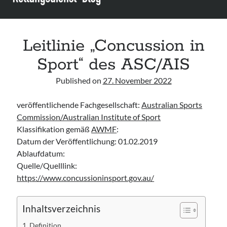
Leitlinie „Management of Hypercalcaemia in Adult Patients in the
Emergency Department“ der IAEM
Leitlinie „Behavioural Emergencies in Emergency Departments“ der IFEM
Leitlinie „Management of Acute Upper Gastrointestinal Bleeding in the
Leitlinie „Concussion in
Emergency Department“ der IAEM
Sport“ des ASC/AIS
Leitlinie „Management of brief resolved unexplained events (BRUE) in
infants“ der CPS
Published on
27. November 2022
veröffentlichende Fachgesellschaft:
Australian Sports
Commission/Australian Institute of Sport
Klassifikation gemäß
AWMF
:
Datum der Veröffentlichung: 01.02.2019
Ablaufdatum:
Quelle/Quelllink:
https://www.concussioninsport.gov.au/
Inhaltsverzeichnis
Definition