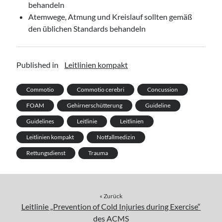
behandeln
Atemwege, Atmung und Kreislauf sollten gemäß
den üblichen Standards behandeln
Published in
Leitlinien kompakt
Commotio
Commotio cerebri
Concussion
FOAM
Gehirnerschütterung
Guideline
Guidelines
Leitlinie
Leitlinien
Leitlinien kompakt
Notfallmedizin
Rettungsdienst
Trauma
« Zurück
Leitlinie „Prevention of Cold Injuries during Exercise“
des ACMS