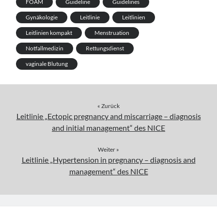
FOAM
Guideline
Guidelines
Gynäkologie
Leitlinie
Leitlinien
Leitlinien kompakt
Menstruation
Notfallmedizin
Rettungsdienst
vaginale Blutung
« Zurück
Leitlinie „Ectopic pregnancy and miscarriage – diagnosis
and initial management“ des NICE
Weiter »
Leitlinie „Hypertension in pregnancy – diagnosis and
management“ des NICE