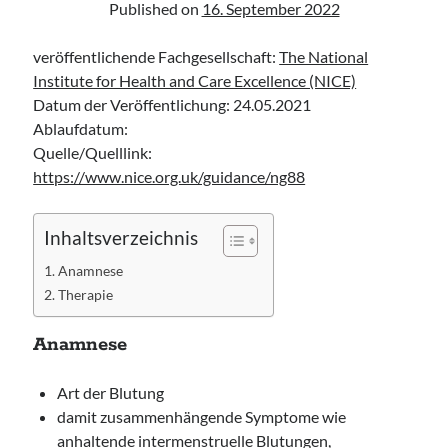
Published on
16. September 2022
Leitlinie „Bauchschmerz bei Kindern und Jugendlichen – Bildgebende
Diagnostik“ der GPR
veröffentlichende Fachgesellschaft:
The National
Leitlinie „Erbrechen im Kindes- und Jugendalter – Bildgebende
Diagnostik“ der GPR
Institute for Health and Care Excellence (NICE)
Leitlinie „Kopfschmerzen bei Kindern und Jugendlichen – Bildgebende
Datum der Veröffentlichung: 24.05.2021
Diagnostik“ der GPR
Ablaufdatum:
Quelle/Quelllink:
https://www.nice.org.uk/guidance/ng88
Inhaltsverzeichnis
Anamnese
Therapie
Anamnese
Art der Blutung
damit zusammenhängende Symptome wie
anhaltende intermenstruelle Blutungen,