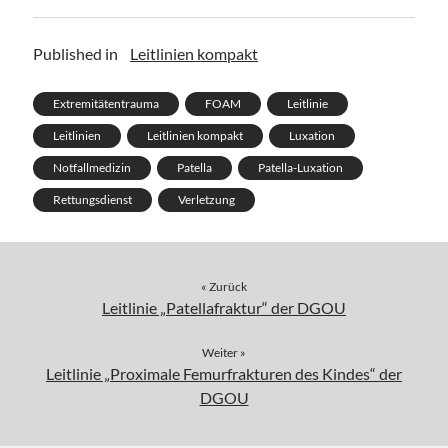
Published in
Leitlinien kompakt
Extremitätentrauma
FOAM
Leitlinie
Leitlinien
Leitlinien kompakt
Luxation
Notfallmedizin
Patella
Patella-Luxation
Rettungsdienst
Verletzung
« Zurück
Leitlinie „Patellafraktur“ der DGOU
Weiter »
Leitlinie „Proximale Femurfrakturen des Kindes“ der
DGOU