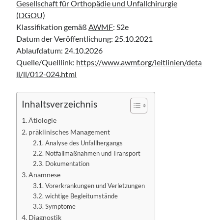
Gesellschaft für Orthopädie und Unfallchirurgie
Leitlinie „Bauchschmerz bei Kindern und Jugendlichen – Bildgebende
(DGOU)
Diagnostik“ der GPR
Klassifikation gemäß
AWMF
: S2e
Leitlinie „Erbrechen im Kindes- und Jugendalter – Bildgebende
Diagnostik“ der GPR
Datum der Veröffentlichung: 25.10.2021
Leitlinie „Kopfschmerzen bei Kindern und Jugendlichen – Bildgebende
Ablaufdatum: 24.10.2026
Diagnostik“ der GPR
Quelle/Quelllink:
https://www.awmf.org/leitlinien/deta
il/ll/012-024.html
Inhaltsverzeichnis
Ätiologie
präklinisches Management
Analyse des Unfallhergangs
Notfallmaßnahmen und Transport
Dokumentation
Anamnese
Vorerkrankungen und Verletzungen
wichtige Begleitumstände
Symptome
Diagnostik