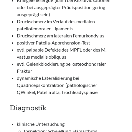
Kniegelenkserguß (kann bei Rezidivluxationen
oder bei ausgeprägter Prädisposition gering
ausgeprägt sein)
Druckschmerz im Verlauf des medialen
patellofemoralen Ligaments
Druckschmerz am lateralen Femurkondylus
positiver Patella-Apprehension-Test
evtl. palpable Defekte des MPFL oder des M.
vastus medialis obliquus
evtl. Gelenkblockierung bei osteochondraler
Fraktur
dynamische Lateralisierung bei
Quadricepskontraktion (pathologischer
QWinkel, Patella alta, Trochleadysplasie
Diagnostik
klinische Untersuchung
Inspektion: Schwellung, Hämarthros,