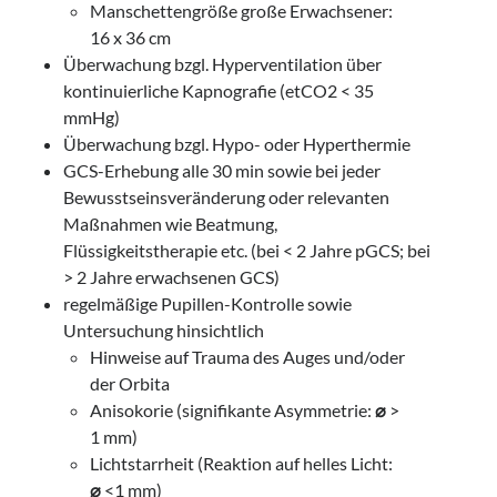
Manschettengröße große Erwachsener:
16 x 36 cm
Überwachung bzgl. Hyperventilation über
kontinuierliche Kapnografie (etCO2 < 35
mmHg)
Überwachung bzgl. Hypo- oder Hyperthermie
GCS-Erhebung alle 30 min sowie bei jeder
Bewusstseinsveränderung oder relevanten
Maßnahmen wie Beatmung,
Flüssigkeitstherapie etc. (bei < 2 Jahre pGCS; bei
> 2 Jahre erwachsenen GCS)
regelmäßige Pupillen-Kontrolle sowie
Untersuchung hinsichtlich
Hinweise auf Trauma des Auges und/oder
der Orbita
Anisokorie (signifikante Asymmetrie:
⌀
>
1 mm)
Lichtstarrheit (Reaktion auf helles Licht:
⌀
<1 mm)