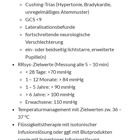
Cushing-Trias (Hypertonie, Bradykardie,
unregelmäßiges Atemmuster)
GCS <9
Lateralisationsbefunde
fortschreitende neurologische
Verschlechterung
ein- oder beidseitig lichtstarre, erweiterte
Pupille(n)
RRsys-Zielwerte (Messung alle 5 – 10 min)
< 28 Tage: >70 mmHg
1 – 12 Monate: > 84 mmHg
1 – 5 Jahre: > 90 mmHg
> 6 Jahre: > 100 mmHg
Erwachsene: 110 mmHg
Temperaturmanagement mit Zielwerten zw. 36 –
37 °C
Flüssigkeitstherapie mit isotonischer
Infusionslösung oder ggf. mit Blutprodukten
sowie mit hypertoner Infusionslösung