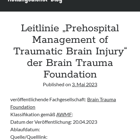
Leitlinie „Die geburtshilfliche Analgesie und Anästhesie“ der DGAI
Konsensuspapier „Management of endocrine emergencies –
Management of myxoedema coma“ der ETA
Leitlinie „Prehospital
Leitlinie „Bauchschmerz bei Kindern und Jugendlichen – Bildgebende
Diagnostik“ der GPR
Management of
Traumatic Brain Injury“
der Brain Trauma
Foundation
Published on
3. Mai 2023
veröffentlichende Fachgesellschaft:
Brain Trauma
Foundation
Klassifikation gemäß
AWMF
:
Datum der Veröffentlichung: 20.04.2023
Ablaufdatum:
Quelle/Quelllink: