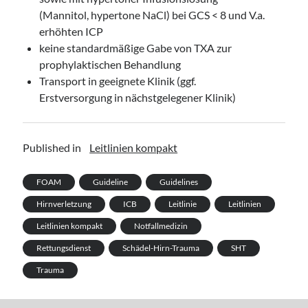
(Mannitol, hypertone NaCl) bei GCS < 8 und V.a.
erhöhten ICP
keine standardmäßige Gabe von TXA zur
prophylaktischen Behandlung
Transport in geeignete Klinik (ggf.
Erstversorgung in nächstgelegener Klinik)
Published in
Leitlinien kompakt
FOAM
Guideline
Guidelines
Hirnverletzung
ICB
Leitlinie
Leitlinien
Leitlinien kompakt
Notfallmedizin
Rettungsdienst
Schädel-Hirn-Trauma
SHT
Trauma